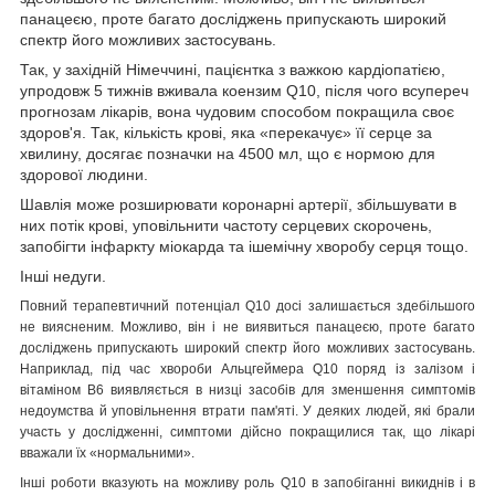
панацеєю, проте багато досліджень припускають широкий
спектр його можливих застосувань.
Так, у західній Німеччині, пацієнтка з важкою кардіопатією,
упродовж 5 тижнів вживала коензим Q10, після чого всупереч
прогнозам лікарів, вона чудовим способом покращила своє
здоров'я. Так, кількість крові, яка «перекачує» її серце за
хвилину, досягає позначки на 4500 мл, що є нормою для
здорової людини.
Шавлія може розширювати коронарні артерії, збільшувати в
них потік крові, уповільнити частоту серцевих скорочень,
запобігти інфаркту міокарда та ішемічну хворобу серця тощо.
Інші недуги.
Повний терапевтичний потенціал Q10 досі залишається здебільшого
не виясненим. Можливо, він і не виявиться панацеєю, проте багато
досліджень припускають широкий спектр його можливих застосувань.
Наприклад, під час хвороби Альцгеймера Q10 поряд із залізом і
вітаміном В6 виявляється в низці засобів для зменшення симптомів
недоумства й уповільнення втрати пам'яті. У деяких людей, які брали
участь у дослідженні, симптоми дійсно покращилися так, що лікарі
вважали їх «нормальними».
Інші роботи вказують на можливу роль Q10 в запобіганні викиднів і в