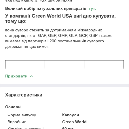
+38 050 6850514, +38 096 2529289
Великий вибір натуральних препаратів
тут.
У компанії Green World USA вигідно купувати,
тому що:
вона суворо стежить за дотриманням міжнародних
стандартів, як-от GAP, GEP, GMP, GLP, GCP, GSP і також
вимагає від партнерів і 200 постачальників суворого
дотримання цих вимог.
Приховати
Характеристики
Основні
Форма випуску
Капсули
Виробник
Green World
Кількість в упаковці
60 шт.