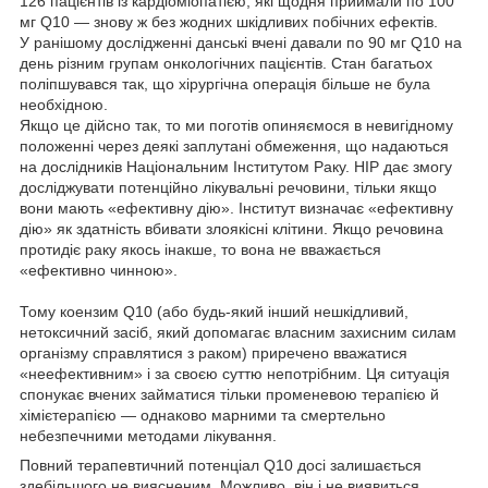
126 пацієнтів із кардіоміопатією, які щодня приймали по 100
мг Q10 — знову ж без жодних шкідливих побічних ефектів.
У ранішому дослідженні данські вчені давали по 90 мг Q10 на
день різним групам онкологічних пацієнтів. Стан багатьох
поліпшувався так, що хірургічна операція більше не була
необхідною.
Якщо це дійсно так, то ми поготів опиняємося в невигідному
положенні через деякі заплутані обмеження, що надаються
на дослідників Національним Інститутом Раку. НІР дає змогу
досліджувати потенційно лікувальні речовини, тільки якщо
вони мають «ефективну дію». Інститут визначає «ефективну
дію» як здатність вбивати злоякісні клітини. Якщо речовина
протидіє раку якось інакше, то вона не вважається
«ефективно чинною».
Тому коензим Q10 (або будь-який інший нешкідливий,
нетоксичний засіб, який допомагає власним захисним силам
організму справлятися з раком) приречено вважатися
«неефективним» і за своєю суттю непотрібним. Ця ситуація
спонукає вчених займатися тільки променевою терапією й
хімієтерапією — однаково марними та смертельно
небезпечними методами лікування.
Повний терапевтичний потенціал Q10 досі залишається
здебільшого не виясненим. Можливо, він і не виявиться