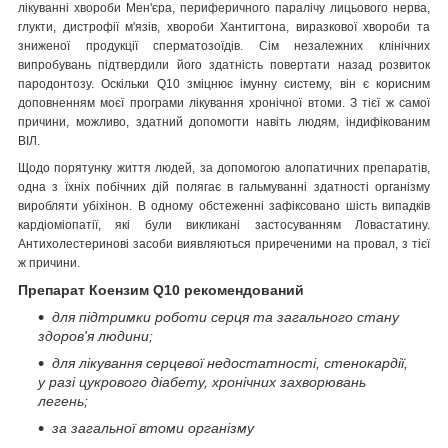
лікуванні хвороби Мен'єра, периферичного паралічу лицьового нерва,
глукти, дистрофії м'язів, хвороби Хантигтона, виразкової хвороби та
зниженої продукції сперматозоїдів. Сім незалежних клінічних
випробувань підтвердили його здатність повертати назад розвиток
пародонтозу. Оскільки Q10 зміцнює імунну систему, він є корисним
доповненням моєї програми лікування хронічної втоми. З тієї ж самої
причини, можливо, здатний допомогти навіть людям, індифікованим
ВІЛ.
Щодо порятунку життя людей, за допомогою алопатичних препаратів,
одна з їхніх побічних дій полягає в гальмуванні здатності організму
виробляти убіхінон. В одному обстеженні зафіксовано шість випадків
кардіоміопатії, які були викликані застосуванням Ловастатину.
Антихолестеринові засоби виявляються приреченими на провал, з тієї
ж причини.
Препарат Коензим Q10 рекомендований
для підтримки роботи серця та загального стану
здоров'я людини;
для лікування серцевої недостатності, стенокардії,
у разі цукрового діабету, хронічних захворювань
легень;
за загальної втоми організму