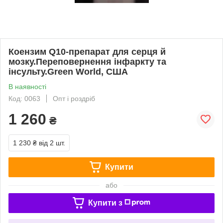
Коензим Q10-препарат для серця й
мозку.Переповернення інфаркту та
інсульту.Green World, США
В наявності
Код: 0063
Опт і роздріб
1 260
₴
1 230 ₴
від 2 шт.
Купити
або
Купити з