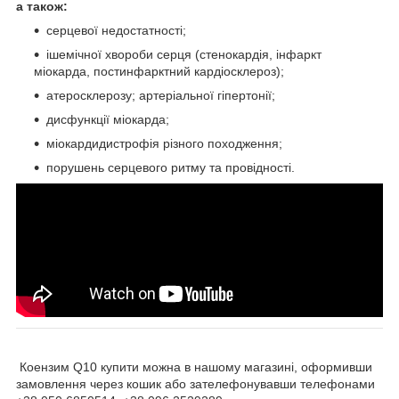
а також:
серцевої недостатності;
ішемічної хвороби серця (стенокардія, інфаркт
міокарда, постинфарктний кардіосклероз);
атеросклерозу; артеріальної гіпертонії;
дисфункції міокарда;
міокардидистрофія різного походження;
порушень серцевого ритму та провідності.
Коензим Q10 купити можна в нашому магазині, оформивши
замовлення через кошик або зателефонувавши телефонами