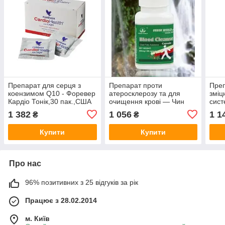
Препарат для серця з
Препарат проти
Преп
коензимом Q10 - Форевер
атеросклерозу та для
зміц
Кардіо Тонік,30 пак.,США
очищення крові — Чин
сист
Сюе Green World, США.
міце
1 382
1 056
1 1
₴
₴
дере
Купити
Купити
Про нас
96% позитивних з 25 відгуків за рік
Працює з 28.02.2014
м. Київ