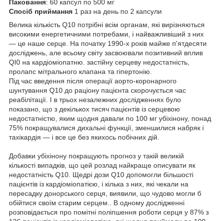
Паковання
: 60 капсул по 500 мг
Спосіб приймання
1 раз на день по 2 капсули
Велика кількість Q10 потрібні всім органам, які вирізняються
високими енергетичними потребами, і найважливіший з них
— це наше серце. На початку 1990-х років майже п'ятдесяти
досліджень, але всьому світу засвоювали позитивний вплив
QI0 на кардіоміопатню. застійну серцеву недостатність,
пролапс мітрального клапана та гіпертонію.
Під час введення після операції аорто-коронарного
шунтування Q10 до раціону пацієнта скорочується час
реабілітації. І в трьох незалежних дослідженнях було
показано, що з декількох тисяч пацієнтів із серцевою
недостатністю, яким щодня давали по 100 мг убіхінону, понад
75% покращувалися дихальні функції, зменшилися набряк і
тахікардія — і все це без якихось побічних дій.
Добавки убіхінону покращують прогноз у такій великій
кількості випадків, що цей розлад найкраще описувати як
недостатність Q10. Щедрі дози Q10 допомогли більшості
пацієнтів із кардіоміопатією, і кілька з них, які чекали на
пересадку донорського серця, виявили, що чудово могли б
обійтися своїм старим серцем.. В одному дослідженні
розповідається про помітні поліпшення роботи серця у 87% з