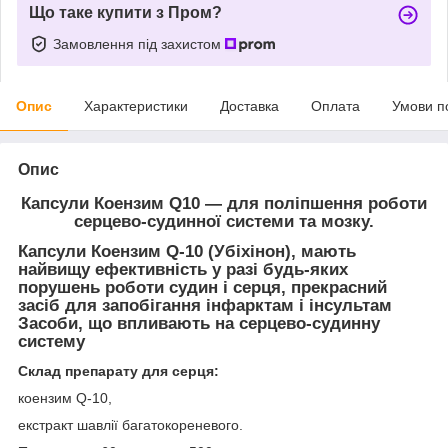
Що таке купити з Пром?
Замовлення під захистом
Опис
Характеристики
Доставка
Оплата
Умови п
Опис
Капсули Коензим Q10 — для поліпшення роботи
серцево-судинної системи та мозку.
Капсули Коензим Q-10 (Убіхінон), мають
найвищу ефективність у разі будь-яких
порушень роботи судин і серця, прекрасний
засіб для запобігання інфарктам і інсультам
Засоби, що впливають на серцево-судинну
систему
Склад препарату для серця:
коензим Q-10,
екстракт шавлії багатокореневого.