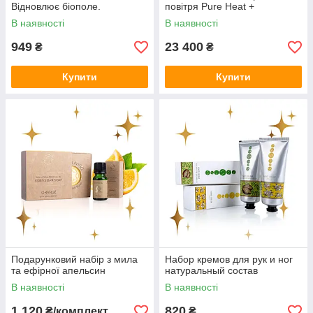
Відновлює біополе.
повітря Pure Heat +
В наявності
В наявності
949
23 400
₴
₴
Купити
Купити
Подарунковий набір з мила
Набор кремов для рук и ног
та ефірної апельсин
натуральный состав
В наявності
В наявності
1 120
820
₴/комплект
₴