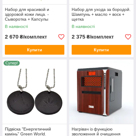
Набор для красивой и
Набор для ухода за бородой.
здоровой кожи лица. -
Шампунь + масло + воск +
Сыворотка + Капсулы
щетка
Красоты
В наявності
В наявності
2 670
2 375
₴/комплект
₴/комплект
Купити
Купити
Супер!
Підвіска "Енергетичний
Нагрівач із функцією
камінь" Green World.
зволоження й очищення