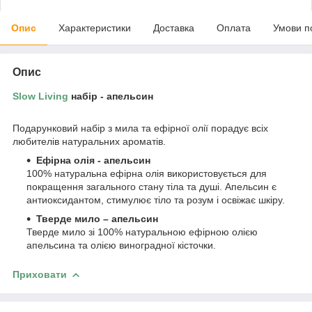
Опис
Характеристики
Доставка
Оплата
Умови п
Опис
Slow Living
набір - апельсин
Подарунковий набір з мила та ефірної олії порадує всіх
любителів натуральних ароматів.
Ефірна олія - апельсин
100% натуральна ефірна олія використовується для
покращення загального стану тіла та душі. Апельсин є
антиоксидантом, стимулює тіло та розум і освіжає шкіру.
Тверде мило – апельсин
Тверде мило зі 100% натуральною ефірною олією
апельсина та олією виноградної кісточки.
Приховати