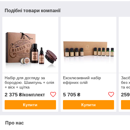
Подібні товари компанії
Набір для догляду за
Ексклюзивний набір
Засі
бородою. Шампунь + олія
ефірних олій
без 
+ віск + щітка
та е
грей
2 375
5 705
259
₴/комплект
₴
Купити
Купити
Про нас