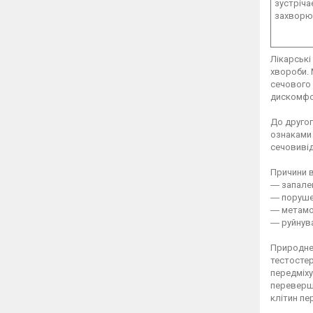
зустріча
захворюв
Лікарські
хвороби. 
сечового 
дискомфо
До другог
ознаками 
сечовивід
Причини в
― запале
― поруше
― метамор
― руйнува
Природне 
тестостер
передміху
перевершу
клітин пе