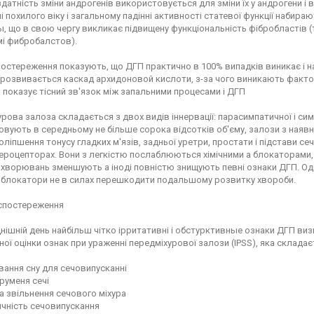
датність зміни андрогенів використовується для зміни їх у андрогени і
і похилого віку і загальному падінні активності статевої функції набир
, що в свою чергу викликає підвищену функціональність фібробластів 
мі фибробалстов).
постереження показують, що ДГП практично в 100% випадків виникає і на
 розвивається каскад архидоновой кислоти, з-за чого виникають факто
 показує тісний зв'язок між запальними процесами і ДГП
рова залоза складається з двох видів іннервації: парасимпатичної і си
вують в середньому не більше сорока відсотків об'єму, залози з наявні
оліпшення тонусу гладких м'язів, задньої уретри, простати і підстави с
ероцепторах. Вони з легкістю послаблюються хімічними а блокаторами
ахворювань зменшують а іноді повністю знищують певні ознаки ДГП. Од
, блокатори не в силах перешкодити подальшому розвитку хвороби.
спостереження
нішній день найбільш чітко ірритативні і обстурктивные ознаки ДГП в
ої оцінки ознак при ураженні передміхурової залози (IPSS), яка склада
вання сну для сечовипусканні
труменя сечі
а звільнення сечового міхура
ичність сечовипускання