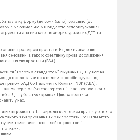
би на легку форму (до семи балів), середню (до
) Разом з максимальною швидкістю сечовипускання і
нструменти для визначення хворих, уражених ДГП та
рювання і розміром простати. В цілях визначення
вня сечовини, а також креатиніну крові, дослідження
ого антигену простати (PSA).
аються "золотим стандартом" лікування ДГП у всіх на
ься до не настільки негативним способів одужання,
уде прийом БАД Со Пальметто Компанії NSP (США).
альми сереноа (Serenoarepens L.) і застосовується в
ьбі з ДГП у багатьох країнах. Цінова політика
навіть у нас.
ных інгредієнтів. Ці природні комплекси пригнічують дію
ика такого захворювання як рак простати. Со Пальметто
ижуючи темпи виникнення лейкотриентов і
 з отками.
ніким.