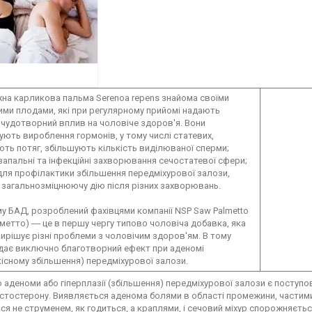
а карликова пальма Serenoa repens знайома своїми
ими плодами, які при регулярному прийомі надають
 чудотворний вплив на чоловіче здоров'я. Вони
ують вироблення гормонів, у тому числі статевих,
ть потяг, збільшують кількість виділюваної сперми;
запальні та інфекційні захворювання сечостатевої сфери;
для профілактики збільшення передміхурової залози,
загальнозміцнюючу дію після різних захворювань.
у БАД, розроблений фахівцями компанії NSP Saw Palmetto
метто) ― це в першу чергу типово чоловіча добавка, яка
ирішує різні проблеми з чоловічим здоров'ям. В тому
адає виключно благотворний ефект при аденомі
існому збільшення) передміхурової залози.
аденоми або гіперплазії (збільшення) передміхурової залози є поступов
стостерону. Виявляється аденома болями в області промежини, частими 
ся не струменем, як годиться, а краплями, і сечовий міхур спорожняється