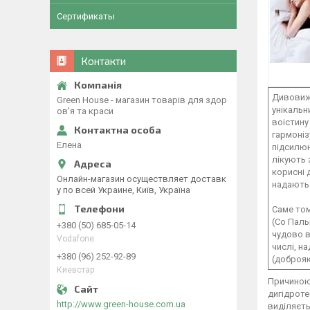
Сертификаты
Контакти
Дивовижн
Green House - магазин товарів для здор
унікальн
ов'я та краси
воістину
гармоніз
Елена
підсилюю
лікують 
корисні 
Онлайн-магазин осуществляет доставк
надають 
у по всей Украине, Київ, Україна
Саме том
(Со Паль
+380 (50) 685-05-14
чудово в
Vodafone
числі, н
+380 (96) 252-92-89
(доброяк
Киевстар
Причиною 
дигідроте
http://www.green-house.com.ua
виділяєть