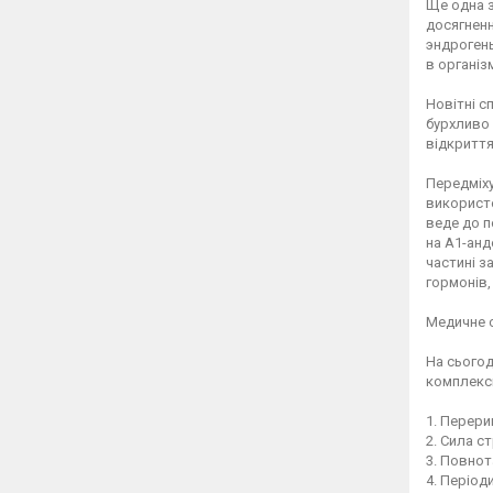
Ще одна з
досягненн
эндрогены
в організ
Новітні с
бурхливо
відкриття
Передміху
використо
веде до п
на А1-анд
частині з
гормонів
Медичне 
На сьогод
комплексн
1. Перери
2. Сила с
3. Повнот
4. Період