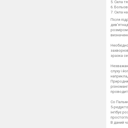
5. Сила т
6. Больов
7. Сила н
Після під
дев'ятнад
розміром 
визначенн
Необхідно
захворюва
зразка се
Незважаюч
слуху і й
наприклад
Природний
різномані
проводить
Со Пальме
5-редукто
інгібує р
простогла
В даний ч