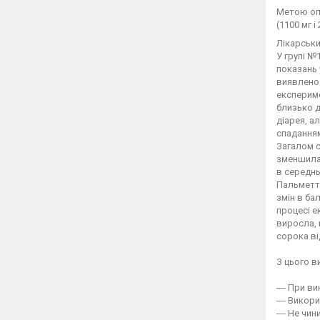
Метою оп
(1100 мг і
Лікарськи
У групі №
показань 
виявлено 
експериме
близько д
діарея, а
спаданням
Загалом с
зменшилас
в середнь
Пальметто
змін в ба
процесі е
виросла, 
сорока ві
З цього в
― При ви
― Викорис
― Не чини