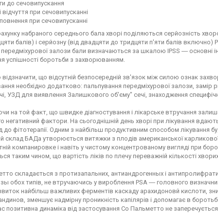
яги до сечовипускання
і відчуття при сечовипусканні
аповнення при сечовипусканні
рахунку набраного середнього бала хворі поділяються серйозність хворо
цяти балів) і серйозну (від двадцяти до тридцяти п'яти балів включно
передміхурової залози бали визначаються за шкалою IPSS ― основні і
я успішності боротьби з захворюванням.
 відзначити, що відсутній безпосередній зв'язок між силою ознак захво
ння необхідно додатково: пальпування передміхурової залози, замір рі
чі, УЗД для виявлення Залишкового об'єму" сечі, знаходження специфічн
и на той факт, що швидке діагностування і лікарське втручання залиш
ого негативний фактори. На сьогоднішній день хворі при лікування вдают
 до фітотерапії. Одним з найбільш продуктивним способом лікування б
 склад БАДа утворюється витяжки з плодів американської карликової п
тній компанировке і навіть у чистому концентрованому вигляді при борот
ся таким чином, що вартість ліків по плечу переважній кількості хворих 
тто складається з протизапальних, антиандрогенных і антипролифратив
зы обох типів, не втручаючись у вироблення PSA ― головного визначн
озвиток найбільш важливих ферментів каскаду арахидоновй кислоти, зн
ндинов, зменшує надмірну проникність капілярів і допомагає в боротьбі
ас позитивна динаміка від застосування Со Пальметто не заперечується 