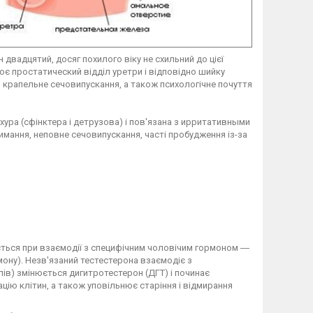
 двадцятий, досяг похилого віку не схильний до цієї
є простатический відділ уретри і відповідно шийку
 крапельне сечовипускання, а також психологічне почуття
ура (сфінктера і детрузова) і пов'язана з ирритативными
имання, неповне сечовипускання, часті пробудження із-за
юється при взаємодії з специфічним чоловічим гормоном ―
мону). Незв'язаний тестестерона взаємодіє з
ів) змінюється дигитротестерон (ДГТ) і починає
цію клітин, а також уповільнює старіння і відмирання