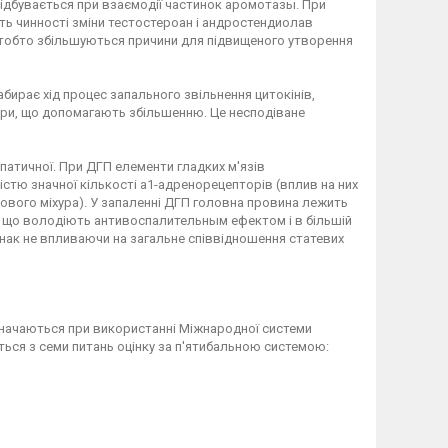
 відбувається при взаємодії частинок аромотазы. При
ають чинності зміни тестостероан і андростендиолав
(тобто збільшуються причини для підвищеного утворення
бирає хід процес запального звільнення цитокінів,
ри, що допомагають збільшенню. Це несподіване
мпатичної. При ДГП елементи гладких м'язів
стю значної кількості а1-адренорецепторів (вплив на них
ечового міхура). У запаленні ДГП головна провина лежить
, що володіють антивоспалительным ефектом і в більшій
нак не впливаючи на загальне співвідношення статевих
изначаються при використанні Міжнародної системи
ється з семи питань оцінку за п'ятибальною системою: