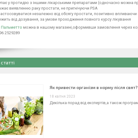
пає у протидію з іншими лікарськими препаратами (одночасно можна при
жає виявленню раку простати, не пригнічуючи PSA
стосовуватися незалежно від обсягу простати, позитивно впливаючи н
жить від дозування, за умови проходження повного курсу лікування
 Пальметто
можна в нашому магазині,оформивши замовлення через кор
96 2529289
 статті
Як привести організм в норму після свят?
18 квітня 2023
Декілька порад від експертів,а також програм