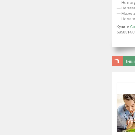
― Не всту
― Не зава
― Може за
― Не зале
Купити
Со
6850514,0
Інші