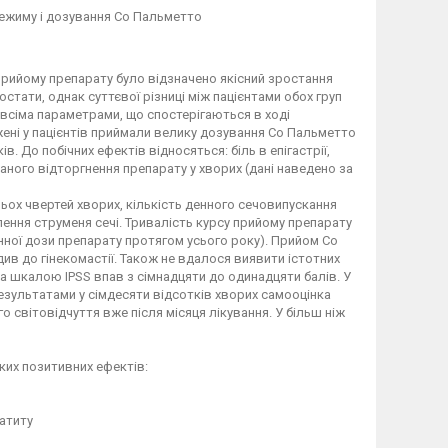
ежиму і дозування Со Пальметто
у прийому препарату було відзначено якісний зростання
стати, однак суттєвої різниці між пацієнтами обох груп
 всіма параметрами, що спостерігаються в ході
жені у пацієнтів приймали велику дозування Со Пальметто
 До побічних ефектів відносяться: біль в епігастрії,
ваного відторгнення препарату у хворих (дані наведено за
ох чвертей хворих, кількість денного сечовипускання
лення струменя сечі. Тривалість курсу прийому препарату
нної дози препарату протягом усього року). Прийом Со
див до гінекомастії. Також не вдалося виявити істотних
 за шкалою IPSS впав з сімнадцяти до одинадцяти балів. У
езультатами у сімдесяти відсотків хворих самооцінка
світовідчуття вже після місяця лікування. У більш ніж
ких позитивних ефектів:
татиту