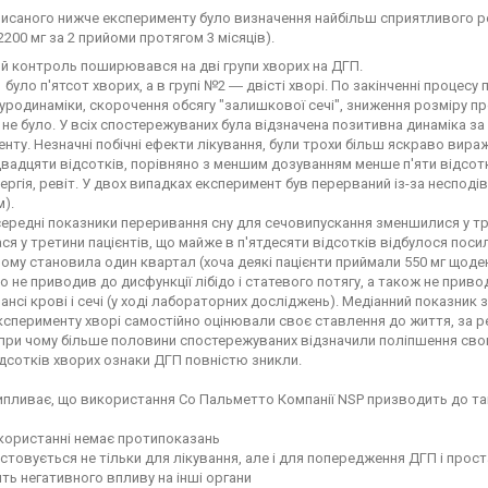
исаного нижче експерименту було визначення найбільш сприятливого р
 2200 мг за 2 прийоми протягом 3 місяців).
й контроль поширювався на дві групи хворих на ДГП.
1 було п'ятсот хворих, а в групі №2 ― двісті хворі. По закінченні процес
уродинаміки, скорочення обсягу "залишкової сечі", зниження розміру про
не було. У всіх спостережуваних була відзначена позитивна динаміка за
нту. Незначні побічні ефекти лікування, були трохи більш яскраво вира
вадцяти відсотків, порівняно з меншим дозуванням менше п'яти відсотків.
лергія, ревіт. У двох випадках експеримент був перерваний із-за несподі
).
ередні показники переривання сну для сечовипускання зменшилися у трь
я у третини пацієнтів, що майже в п'ятдесяти відсотків відбулося поси
ому становила один квартал (хоча деякі пацієнти приймали 550 мг щоде
 не приводив до дисфункції лібідо і статевого потягу, а також не приво
лансі крові і сечі (у ході лабораторних досліджень). Медіанний показник
ксперименту хворі самостійно оцінювали своє ставлення до життя, за р
при чому більше половини спостережуваних відзначили поліпшення свого 
дсотків хворих ознаки ДГП повністю зникли.
ипливає, що використання Со Пальметто Компанії NSP призводить до та
користанні немає протипоказань
товується не тільки для лікування, але і для попередження ДГП і прос
ть негативного впливу на інші органи