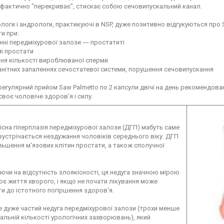
фактично "перекриває", стискає собою сечовипускальний канал.
ологи і андрологи, практикуючі в NSP, дуже позитивно відгукуються про 
и при:
ні передміхурової залози ― простатиті
і простати
ня кількості вироблюваної сперми
нітних запаленнях сечостатевої системи, порушення сечовипускання
, регулярний прийом Saw Palmetto по 2 капсули двічі на день рекомендов
своє чоловіче здоров'я і силу.
сна гіперплазія передміхурової залози (ДГП) мабуть саме
устрічається нездужання чоловіків середнього віку. ДГП
льшення м'язових клітин простати, а також сполучної
чи на відсутність злоякісності, ця недуга значною мірою
є життя хворого, і якщо не почати лікування може
и до істотного погіршення здоров'я.
 дуже частий недуга передміхурової залози (трохи менше
гальній кількості урологічних захворювань), який