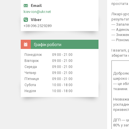
простата 
kiev-ion@ukr.net
Лікарі-ур
результат
― Запален
+38 096 2529289
― Аденом
― Знижен
― Різнома
Графік роботи
І взагалі
Понеділок
09:00
21:00
зберегти 
Вівторок
09:00
21:00
Середа
09:00
21:00
Четвер
09:00
21:00
Доброякі
широко з
Пʼятниця
09:00
21:00
― це збі
Субота
10:00
18:00
тканини.
Неділя
10:00
18:00
Незважаю
ускладню
призвест
ДГП ― це
80% у за