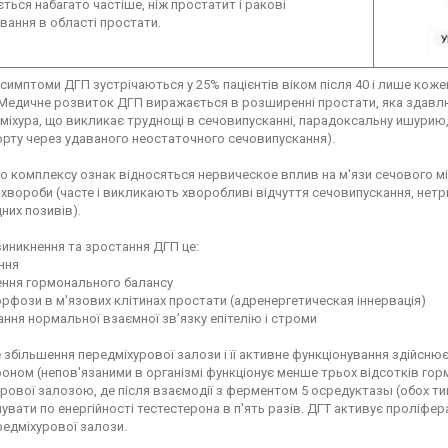
ється набагато частіше, ніж простатит і ракові
ання в області простати.
 симптоми ДГП зустрічаються у 25% пацієнтів віком після 40 і лише кожен
Медичне розвиток ДГП виражається в розширенні простати, яка здавлю
міхура, що викликає труднощі в сечовипусканні, парадоксальну ишурию,
рту через удаваного неостаточного сечовипускання).
о комплексу ознак відносяться нервическое вплив на м'язи сечового міх
хвороби (часте і викликають хворобливі відчуття сечовипускання, нетр
них позивів).
иникнення та зростання ДГП це:
ння
ння гормонального балансу
фози в м'язових клітинах простати (адренергетическая іннервація)
ння нормальної взаємної зв'язку епітелію і строми
збільшення передміхурової залози і її активне функціонування здійсн
оном (непов'язаними в організмі функціонує менше трьох відсотків гор
рової залозою, де після взаємодії з ферментом 5 осредуктазы (обох тип
вати по енергійності тестестерона в п'ять разів. ДГТ активує проліфера
редміхурової залози.