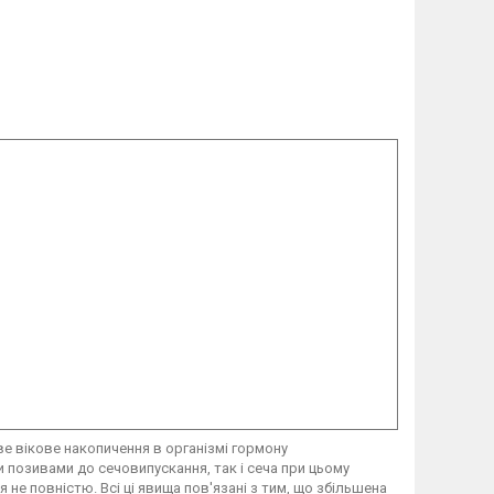
е вікове накопичення в організмі гормону
позивами до сечовипускання, так і сеча при цьому
 не повністю. Всі ці явища пов'язані з тим, що збільшена