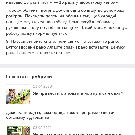
направо 15 разів, потім — 15 разів у зворотному напрямі.
- масаж обличчя: потріть долоні одна об іншу, це допоможе
розігріти. Покладіть долоні на обличчя так, щоб середні
пальці стосувалися носа збоку. Помасажуйте обличчя,
рухаючись вгору по лобі, потім щоки. Такий масаж покращує
роботу мозку і нормалізує тиск.
9. Навесні лягайте спати, поки світло, та вставайте рано.
Влітку і восени рано лягайте спати і рано вставайте. Взимку
рано і лягаєте вставайте пізніше.
Інші статті рубрики
18.04.2023
Як привести організм в норму після свят?
Декілька порад від експертів,а також програми очистки
організму від токсинів
03.05.2021
Як дізнатися,що вам необхідно приймати