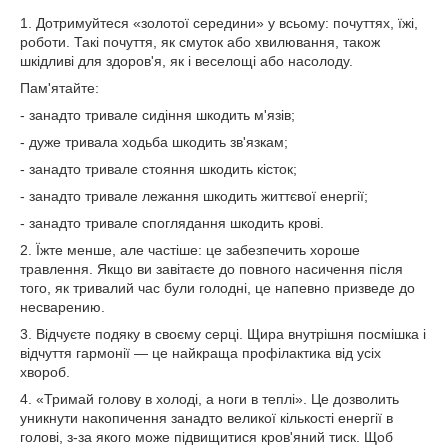
1. Дотримуйтеся «золотої середини» у всьому: почуттях, їжі,
роботи. Такі почуття, як смуток або хвилювання, також
шкідливі для здоров'я, як і веселощі або насолоду.
Пам'ятайте:
- занадто тривале сидіння шкодить м'язів;
- дуже тривала ходьба шкодить зв'язкам;
- занадто тривале стояння шкодить кісток;
- занадто тривале лежання шкодить життєвої енергії;
- занадто тривале споглядання шкодить крові.
2. Їжте менше, але частіше: це забезпечить хороше
травлення. Якщо ви завітаєте до повного насичення після
того, як тривалий час були голодні, це напевно призведе до
несварению.
3. Відчуєте подяку в своєму серці. Щира внутрішня посмішка і
відчуття гармонії — це найкраща профілактика від усіх
хвороб.
4. «Тримай голову в холоді, а ноги в теплі». Це дозволить
уникнути накопичення занадто великої кількості енергії в
голові, з-за якого може підвищитися кров'яний тиск. Щоб