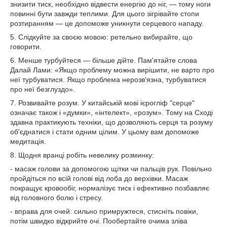
знизити тиск, необхідно відвести енергію до ніг, — тому ноги
повинні бути завжди теплими. Для цього зігрівайте стопи
розтиранням — це допоможе уникнути серцевого нападу.
5. Слідкуйте за своєю мовою: ретельно вибирайте, що
говорити.
6. Менше турбуйтеся — більше дійте. Пам'ятайте слова
Далай Лами: «Якщо проблему можна вирішити, не варто про
неї турбуватися. Якщо проблема нерозв'язна, турбуватися
про неї безглуздо».
7. Розвивайте розум. У китайській мові ієрогліф "серце"
означає також і «думки», «інтелект», «розум». Тому на Сході
здавна практикують техніки, що дозволяють серця та розуму
об'єднатися і стати одним цілим. У цьому вам допоможе
медитація.
8. Щодня вранці робіть невелику розминку:
- масаж голови за допомогою щітки чи пальців рук. Повільно
пройдіться по всій голові від лоба до верхівки. Масаж
покращує кровообіг, нормалізує тиск і ефективно позбавляє
від головного болю і стресу.
- вправа для очей: сильно примружтеся, стисніть повіки,
потім швидко відкрийте очі. Пообертайте очима зліва