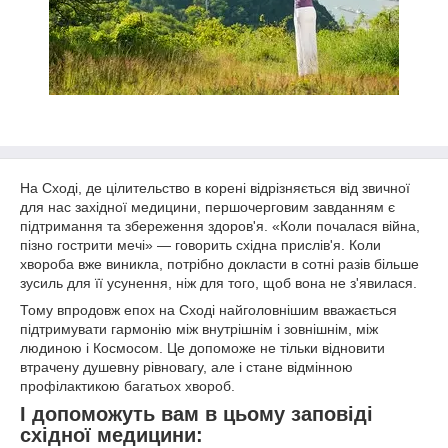
На Сході, де цілительство в корені відрізняється від звичної
для нас західної медицини, першочерговим завданням є
підтримання та збереження здоров'я. «Коли почалася війна,
пізно гострити мечі» — говорить східна прислів'я. Коли
хвороба вже виникла, потрібно докласти в сотні разів більше
зусиль для її усунення, ніж для того, щоб вона не з'явилася.
Тому впродовж епох на Сході найголовнішим вважається
підтримувати гармонію між внутрішнім і зовнішнім, між
людиною і Космосом. Це допоможе не тільки відновити
втрачену душевну рівновагу, але і стане відмінною
профілактикою багатьох хвороб.
І допоможуть вам в цьому заповіді
східної медицини: