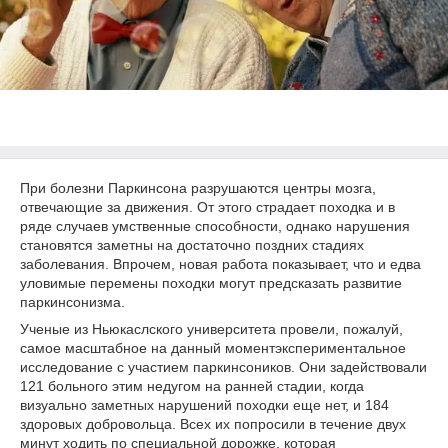
При болезни Паркинсона разрушаются центры мозга,
отвечающие за движения. От этого страдает походка и в
ряде случаев умственные способности, однако нарушения
становятся заметны на достаточно поздних стадиях
заболевания. Впрочем, новая работа показывает, что и едва
уловимые перемены походки могут предсказать развитие
паркинсонизма.
Ученые из Ньюкаслского университета провели, пожалуй,
самое масштабное на данный моментэкспериментальное
исследование с участием паркинсоников. Они задействовали
121 больного этим недугом на ранней стадии, когда
визуально заметных нарушений походки еще нет, и 184
здоровых добровольца. Всех их попросили в течение двух
минут ходить по специальной дорожке, которая