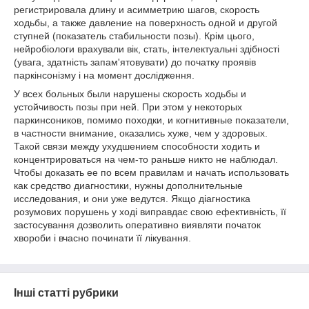
регистрировала длину и асимметрию шагов, скорость
ходьбы, а также давление на поверхность одной и другой
ступней (показатель стабильности позы). Крім цього,
нейробіологи врахували вік, стать, інтелектуальні здібності
(увага, здатність запам'ятовувати) до початку проявів
паркінсонізму і на момент дослідження.
У всех больных были нарушены скорость ходьбы и
устойчивость позы при ней. При этом у некоторых
паркинсоников, помимо походки, и когнитивные показатели,
в частности внимание, оказались хуже, чем у здоровых.
Такой связи между ухудшением способности ходить и
концентрироваться на чем-то раньше никто не наблюдал.
Чтобы доказать ее по всем правилам и начать использовать
как средство диагностики, нужны дополнительные
исследования, и они уже ведутся. Якщо діагностика
розумових порушень у ході виправдає свою ефективність, її
застосування дозволить оперативно виявляти початок
хвороби і вчасно починати її лікування.
Інші статті рубрики