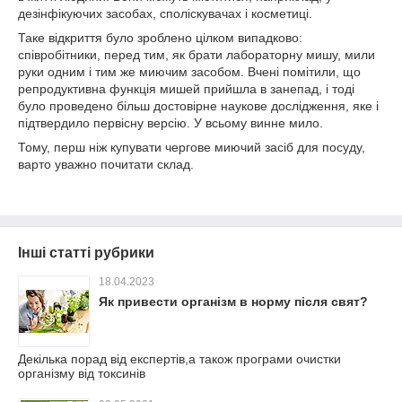
дезінфікуючих засобах, споліскувачах і косметиці.
Таке відкриття було зроблено цілком випадково:
співробітники, перед тим, як брати лабораторну мишу, мили
руки одним і тим же миючим засобом. Вчені помітили, що
репродуктивна функція мишей прийшла в занепад, і тоді
було проведено більш достовірне наукове дослідження, яке і
підтвердило первісну версію. У всьому винне мило.
Тому, перш ніж купувати чергове миючий засіб для посуду,
варто уважно почитати склад.
Інші статті рубрики
18.04.2023
Як привести організм в норму після свят?
Декілька порад від експертів,а також програми очистки
організму від токсинів