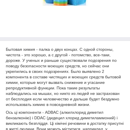
Бытовая химия - палка о двух концах. С одной стороны,
чистота - это хорошо, а с другой - потомство, все-таки,
дороже. У ученых и раньше существовали подозрения по
поводу безопасности моющих средств, но сейчас они
укрепились в своих подозрениях. Было выявлено 2
компонента в составе чистящих и моющих средств бытовой
химии, которые могут вызвать снижение и угасание
репродуктивной функции. Пока такие результаты
наблюдались на мышах, но никто из людей не застрахован
от бесплодия если человечество и дальше будет бездумно
использовать химию в повседневной жизни.
Ось ці компоненти - ADBAC (алкилхлорид диметил
бензалконію) і DDAC (дидецил хлорид диметиламмоний) і
викликають безпліддя. Ці хімічні речовини в достатку присутні
в житті людини. Вони можуть міститися, наприклад, у