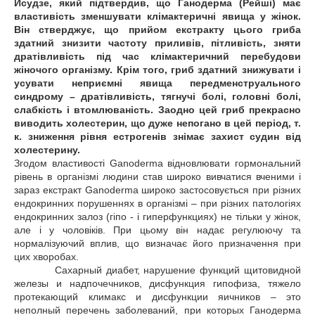
Исудзе, який підтвердив, що Ганодерма (Рейші) має
властивість зменшувати клімактеричні явища у жінок.
Він стверджує, що прийом екстракту цього гриба
здатний знизити частоту приливів, пітливість, зняти
дратівливість під час клімактеричний перебудови
жіночого організму. Крім того, гриб здатний знижувати і
усувати неприємні явища передменструального
синдрому – дратівливість, тягнучі болі, головні болі,
слабкість і втомлюваність. Заодно цей гриб прекрасно
виводить холестерин, що дуже непогано в цей період, т.
к. зниження рівня естрогенів знімає захист судин від
холестерину.
Згодом властивості Ganoderma відновлювати гормональний
рівень в організмі людини став широко вивчатися вченими і
зараз екстракт Ganoderma широко застосовується при різних
ендокринних порушеннях в організмі – при різних патологіях
ендокринних залоз (гіпо - і гиперфункциях) не тільки у жінок,
але і у чоловіків. При цьому він надає регулюючу та
нормалізуючий вплив, що визначає його призначення при
цих хворобах.
Сахарный диабет, нарушение функций щитовидной
железы и надпочечников, дисфункция гипофиза, тяжело
протекающий климакс и дисфункции яичников – это
неполный перечень заболеваний, при которых Ганодерма