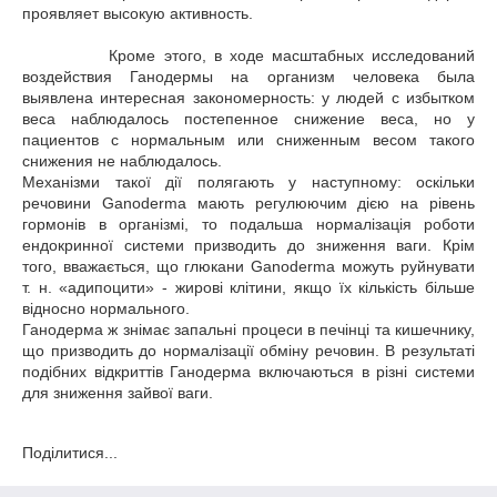
проявляет высокую активность.
Кроме этого, в ходе масштабных исследований
воздействия Ганодермы на организм человека была
выявлена интересная закономерность: у людей с избытком
веса наблюдалось постепенное снижение веса, но у
пациентов с нормальным или сниженным весом такого
снижения не наблюдалось.
Механізми такої дії полягають у наступному: оскільки
речовини Ganoderma мають регулюючим дією на рівень
гормонів в організмі, то подальша нормалізація роботи
ендокринної системи призводить до зниження ваги. Крім
того, вважається, що глюкани Ganoderma можуть руйнувати
т. н. «адипоцити» - жирові клітини, якщо їх кількість більше
відносно нормального.
Ганодерма ж знімає запальні процеси в печінці та кишечнику,
що призводить до нормалізації обміну речовин. В результаті
подібних відкриттів Ганодерма включаються в різні системи
для зниження зайвої ваги.
Поділитися...