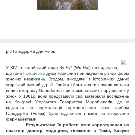
ріб Ганодерма для жінок
У XIV ст. китайський лікар Ву Руї (Wu Rui) стверджував,
що гриб
Ганодерма
дуже корисний при лікуванні різних форм
жіночих нездужань. Згодом, виходячи з історичних даних
угорський вчений д-р Л. Глейти і його колеги почали вивчати
вплив екстракту Ganoderma при гормональних порушеннях у
жінок. У 1981р. вони представили свої матеріали досліджень
на Конгресі Угорського Товариства Мікробіологів, де їх
відкриття по нормалізації гормонального рівня грибом
Ганодерма (Рейші) були відзначені і взяті на озброєння
фармацевтами.
Результатами їх роботи став користувався на
практиці доктор медицини, гінеколог з Токіо, Касуко