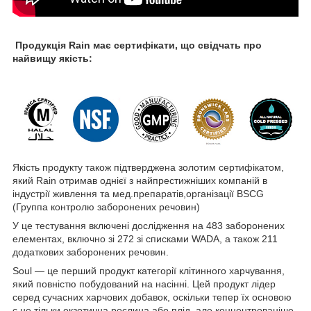
Продукція Rain має сертифікати, що свідчать про
найвищу якість:
Якість продукту також підтверджена золотим сертифікатом,
який Rain отримав однієї з найпрестижніших компаній в
індустрії живлення та мед.препаратів,організації BSCG
(Группа контролю заборонених речовин)
У це тестування включені дослідження на 483 заборонених
елементах, включно зі 272 зі списками WADA, а також 211
додаткових заборонених речовин.
Soul — це перший продукт категорії клітинного харчування,
який повністю побудований на насінні. Цей продукт лідер
серед сучасних харчових добавок, оскільки тепер їх основою
є не тільки екзотична рослина або плід, але концентрованіше