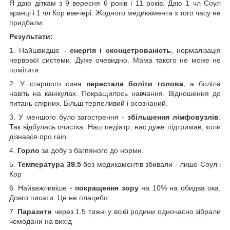
Я даю діткам з 9 вересня 6 років і 11 років. Даю 1 чл Соул
вранці і 1 чл Кор ввечері. Жодного медикамента з того часу не
придбали.
Результати:
1. Найшвидше -
енергія і сконцетрованість
, нормалізація
нервової системи. Дуже очевидно. Мама такого не може не
помітити
2. У старшого сина
перестала боліти голова
, а боліла
навіть на канікулах. Покращилось навчання. Відношення до
питань спірних. Більш терпеливий і осознаний.
3. У меншого було загострення -
збільшення лімфовузлів
.
Так відбулась очистка. Наш педіатр, нас дуже підтримав, коли
дізнався про rain.
4.
Горло
за добу з багпяного до норми.
5.
Температура 39.5
без медикаментів збивали - лише Соул і
Кор
6. Найважливіше -
покращення зору
на 10% на обидва ока.
Довго писати. Це не плацебо.
7.
Паразити
через 1.5 тижні у всіёі родини одночасно зібрали
чемодани на вихід