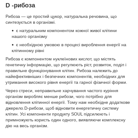
D -рибоза
Рибоза — це простий цукор, натуральна речовина, що
синтезується в організмі.
є натуральним компонентом кожної живої клітини
нашого організму
є необхідною умовою в процесі вироблення енергії на
клітинному рівні
Рибоза є компонентом нуклеїнових кислот, що містять
генетичну інформацію, що регулюють ріст, розвиток, поділ і
правильне функціонування клітин. Рибоза належить до
найефективніших і безпечних компонентів, необхідних для
утримання високого рівня енергії та гарної фізичної форми.
Через стреси, неправильне харчування частого куріння
організм виробляє менше рибози, чого потрібно для
відновлення клітинної енергії. Тому нам необхідне додаткове
джерело.D-рибози, щоб відновити енергетичну систему
клітин. Усі компоненти продукту SOUL підсилюють і
примножують користь один одного, виявляючи комплексну
дію на весь організм.