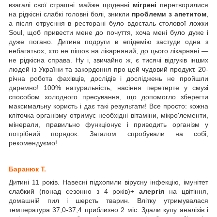
взагалі свої страшні майже щоденні
мігрені
перетворилися
на рідкісні слабкі головні болі, зникли
проблеми з апетитом
,
а після отруєння в ресторані було вдосталь столової ложки
Soul, щоб привести мене до почуття, хоча мені було дуже і
дуже погано. Дитина подруги в епідемію застуди одна з
небагатьох, хто не пішов на лікарняний, до цього лікарняні —
не рідкісна справа. Ну і, звичайно ж, є тисячі відгуків інших
людей із України та закордоння про цей чудовий продукт. 20-
річна робота фахівців, дослідів і досліджень не пройшли
даремно! 100% натyральність, насіння перетерте у смузі
способом холодного пресування, що допомогло зберегти
максимальну користь і дає такі результати! Все просто: кожна
кліточка організму отримує необхідні вітаміни, мікро'лементи,
мінерали, правильно функціонує і приводить організм у
потрібний порядок. Загалом спробували на собі,
рекомендуємо!
Баранюк Т.
Дитині 11 років. Навесні підхопили вірусну інфекцію, імунітет
слабкий (понад сезонно з 4 років)+
алергія
на цвітіння,
домашній пил і шерсть тварин. Влітку утримувалася
температура 37,0-37,4 приблизно 2 міс. Здали купу аналізів і