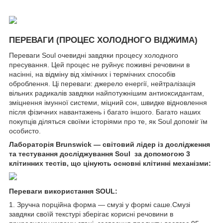
ПЕРЕВАГИ (ПРОЦЕС ХОЛОДНОГО ВІДЖИМА)
Переваги Soul очевидні завдяки процесу холодного
пресування. Цей процес не руйнує поживні речовини в
насінні, на відміну від хімічних і термічних способів
оброблення. Ці переваги: джерело енергії, нейтралізація
вільних радикалів завдяки найпотужнішим антиоксидантам,
зміцнення імунної системи, міцний сон, швидке відновлення
після фізичних навантажень і багато іншого. Багато наших
покупців діляться своїми історіями про те, як Soul допоміг їм
особисто.
Лабораторія Brunswick — світовий лідер із дослідження
та тестування досліджування Soul за допомогою 3
клітинних тестів, що цінують основні клітинні механізми:
Переваги використання SOUL:
1. Зручна порційна форма — смузі у формі саше.Смузі
завдяки своїй текстурі зберігає корисні речовини в