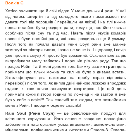
Волків С.
Хотіло залишити ще й свій відгук. У мене доньки 4 роки. У неї
від чогось
алергія
то від солодкого якого намагаємося не
давати толі від порошків ( перейшли на якісні) і на тілі нижче
пояса постійно були роздерті рани, тому що, постійно чесала
особливо після сну та під час. Навіть після укусів комарів
навесні були постійні рани, які вона роздирала ще й узимку.
Після того як почали давати Рейн Соул рани вже майже
затягнуті за півтори тижня, і вона не чеше їх. І щоранку, і вечір
уже просить смузі) Я просто був вражений. Оскільки вже за рік
випробували масу таблеток і порошків різного роду. Так що
працює Рейн. Та й мені допоміг теж. Взимку звалил
грип
день
приймати що тільки можна та сил не було з дивана встати.
Зателефонував два пакетики на пробу якраз відповість
перевірю)) після того, як випив двічі чайною ложкою впродовж
години, я вже почав активувати квартирою. Ще цей день
приймати кожні півтори години по ложечці й на завтра я вже
був у себе в офісі!!! Тож спасибі тим людям, хто познайомив
мене з Рейн. І творцям окреме спасибі!
Rain Soul (Рейн Соул)
— це революційний продукт для
клітинного харчування. Його основне завдання повноцінно
забезпечити наш організм усіма вітамінами, амінокислотами,
мінералами, поліненасиченими кислотами Omega-3, Omega-