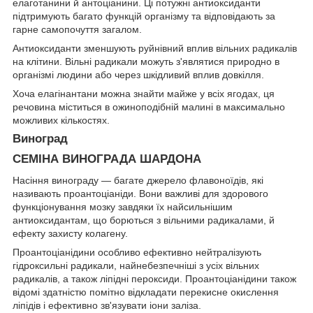
елаготанини й антоціанини. Ці потужні антиоксиданти
підтримують багато функцій організму та відповідають за
гарне самопочуття загалом.
Антиоксиданти зменшують руйнівний вплив вільних радикалів
на клітини. Вільні радикали можуть з'являтися природно в
організмі людини або через шкідливий вплив довкілля.
Хоча елагінантани можна знайти майже у всіх ягодах, ця
речовина міститься в ожиноподібній малині в максимально
можливих кількостях.
Виноград
СЕМІНА ВИНОГРАДА ШАРДОНА
Насіння винограду — багате джерело флавоноїдів, які
називають проантоціаніди. Вони важливі для здорового
функціонування мозку завдяки їх найсильнішим
антиоксидантам, що борються з вільними радикалами, й
ефекту захисту колагену.
Проантоціанідини особливо ефективно нейтралізують
гідроксильні радикали, найнебезпечніші з усіх вільних
радикалів, а також ліпідні пероксиди. Проантоціанідини також
відомі здатністю помітно відкладати перекисне окислення
ліпідів і ефективно зв'язувати іони заліза.