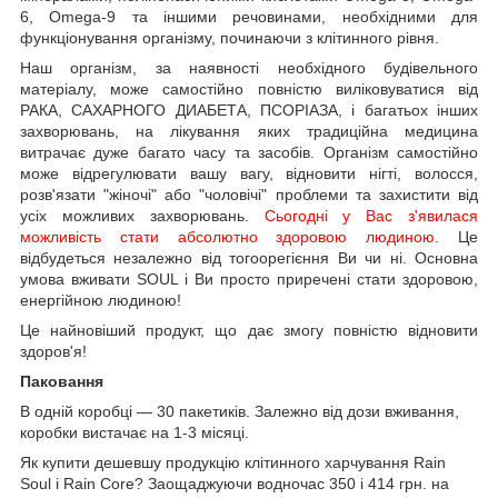
6, Omega-9 та іншими речовинами, необхідними для
функціонування організму, починаючи з клітинного рівня.
Наш організм, за наявності необхідного будівельного
матеріалу, може самостійно повністю виліковуватися від
РАКА, САХАРНОГО ДИАБЕТА, ПСОРІАЗА, і багатьох інших
захворювань, на лікування яких традиційна медицина
витрачає дуже багато часу та засобів. Організм самостійно
може відрегулювати вашу вагу, відновити нігті, волосся,
розв'язати "жіночі" або "чоловічі" проблеми та захистити від
усіх можливих захворювань.
Сьогодні у Вас з'явилася
можливість стати абсолютно здоровою людиною
.
Це
відбудеться незалежно від тогоорегієння Ви чи ні. Основна
умова вживати SOUL і Ви просто приречені стати здоровою,
енергійною людиною!
Це найновіший продукт, що дає змогу повністю відновити
здоров'я!
Паковання
В одній коробці — 30 пакетиків. Залежно від дози вживання,
коробки вистачає на 1-3 місяці.
Як купити дешевшу продукцію клітинного харчування Rain
Soul і Rain Core? Заощаджуючи водночас 350 і 414 грн. на