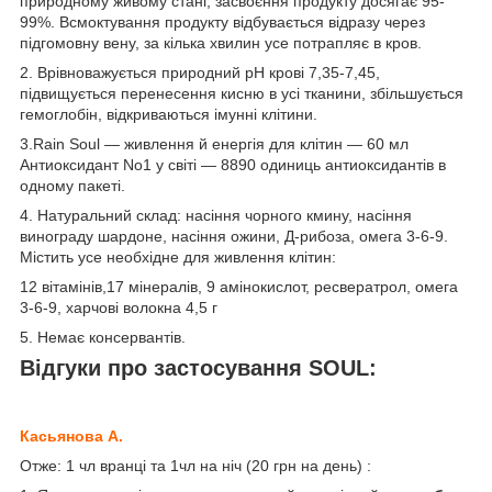
природному живому стані, засвоєння продукту досягає 95-
99%. Всмоктування продукту відбувається відразу через
підгомовну вену, за кілька хвилин усе потрапляє в кров.
2. Врівноважується природний pH крові 7,35-7,45,
підвищується перенесення кисню в усі тканини, збільшується
гемоглобін, відкриваються імунні клітини.
3.Rain Soul — живлення й енергія для клітин — 60 мл
Антиоксидант No1 у світі — 8890 одиниць антиоксидантів в
одному пакеті.
4. Натуральний склад: насіння чорного кмину, насіння
винограду шардоне, насіння ожини, Д-рибоза, омега 3-6-9.
Містить усе необхідне для живлення клітин:
12 вітамінів,17 мінералів, 9 амінокислот, ресвератрол, омега
3-6-9, харчові волокна 4,5 г
5. Немає консервантів.
Відгуки про застосування SOUL:
Касьянова А.
Отже: 1 чл вранці та 1чл на ніч (20 грн на день) :