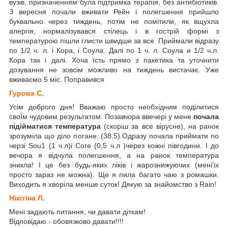
вузів, призначенням була підтримка терапія, без антибіотиків.
З вересня почали вживати Рейн і полегшення прийшло
буквально через тиждень, потім не помітили, як вщухла
алергія, нормалізувався стілець і в гострій формі з
температурою пішли глисти швидше за все. Приймали відразу
по 1/2 ч. л. і Кора, і Соула. Далі по 1 ч. л. Соула и 1/2 ч.л.
Кора так і далі. Хоча їсть прямо з пакетика та уточнити
дозування не зовсім можливо на тиждень вистачає. Уже
вживаємо 5 міс. Поправився
Гурова С.
Усім доброго дня! Вважаю просто необхідним поділитися
своЇм чудовим результатом. Позавчора ввечері у мене
почала
підійматися температура
(скоріш за все вірусне), на ранок
зрозуміла що діло погане..(38.5).Одразу почала приймати по
черзі Sou1 (1 ч.л)і Соге (0,5 ч.л )через кожні півгодини. І до
вечора я відчула полегшення, а на ранок температура
зникла! І це без будь-яких ліків і жарознижуючих (мені'іх
просто зараз не можна). Ще я пила багато чаю з ромашки.
Виходить я хворіла менше суток! Дякую за знайомство з Rain!
Нікітіна Л.
Мені задають питання, чи давати діткам!
Відповідаю - обовязково давати!!!!