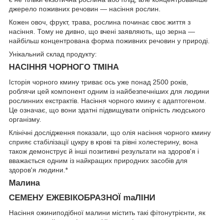
джерело поживних речовин — насіння рослин.
Кожен овоч, фрукт, трава, рослина починає своє життя з
насіння. Тому не дивно, що вчені заявляють, що зерна —
найбільш концентрована форма поживних речовин у природі.
Унікальний склад продукту:
НАСІННЯ ЧОРНОГО ТМІНА
Історія чорного кмину триває ось уже понад 2500 років,
роблячи цей компонент одним із найбезпечніших для людини
рослинних екстрактів. Насіння чорного кмину є адаптогеном.
Це означає, що вони здатні підвищувати опірність людського
організму.
Клінічні дослідження показали, що олія насіння чорного кмину
сприяє стабілізації цукру в крові та рівні холестерину, вона
також демонструє й інші позитивні результати на здоров'я і
вважається одним із найкращих природних засобів для
здоров'я людини.*
Малина
СЕМЕНУ ЕЖЕВІКОБРАЗНОЇ maЛІНИ
Насіння ожиниподібної малини містить такі фітонутрієнти, як