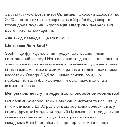
За статистикою Всесвітньої Організації Охорони Здоров'я до
2020 р. онкологічних захворювань в Україні буде хворіти
кожна друга людина.(інформація з відкритих джерел). Від
цього ніхто не захищений.
Але вихід є завжди. І це Rain Sou l!
Що ж таке Rain Soul?
Soul — це функціональний продукт харчування, який
виготовлений як смузі.Його основне завдання — повноцінно
живити наш організм усіма недостигаючими щоденною їжею
вітамінами.амінокислотами.мінералами, поліненасиченими
кислотами Omega 3,6,9 та іншими речовинами, що
необхідними для функціонування організму, навчена з
клітинного рівня.
Вся унікальність у інгредієнтах та способі виробництва!
Основними компонентами Rain Soul є кісточки та насіння, у
них міститься в 10-30 разів більше корисних речовин, ніж у
самих фруктах і ягодах.Холодний віджимає всі інгредієнти на
смачний і поживний продукт без втрати корисних
складників.Rain International — це перша компанія, яка