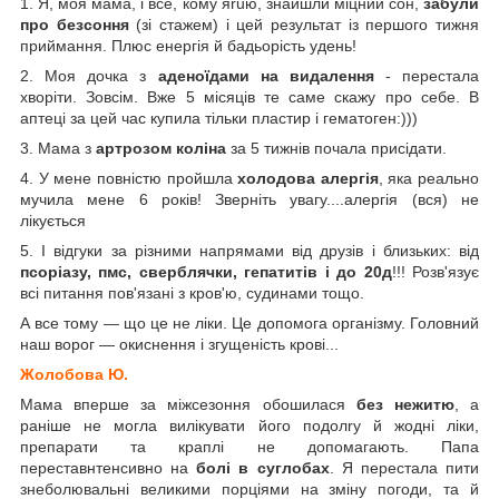
1. Я, моя мама, і все, кому яruю, знайшли міцний сон,
забули
про безсоння
(зі стажем) і цей результат із першого тижня
приймання. Плюс енергія й бадьорість удень!
2. Моя дочка з
аденоїдами на видалення
- перестала
хворіти. Зовсім. Вже 5 місяців те саме скажу про себе. В
аптеці за цей час купила тільки пластир і гематоген:)))
3. Мама з
артрозом коліна
за 5 тижнів почала присідати.
4. У мене повністю пройшла
холодова алергія
, яка реально
мучила мене 6 років! Зверніть увагу....алергія (вся) не
лікується
5. І відгуки за різними напрямами від друзів і близьких: від
псоріазу, пмс, сверблячки, гепатитів і до 20д
!!! Розв'язує
всі питання пов'язані з кров'ю, судинами тощо.
А все тому — що це не ліки. Це допомога організму. Головний
наш ворог — окиснення і згущеність крові...
Жолобова Ю.
Мама вперше за міжсезоння обошилася
без нежитю
, а
раніше не могла вилікувати його подолry й жодні ліки,
препарати та краплі не допомагають. Папа
переставнтенсивно на
болі в суглобах
. Я перестала пити
знеболювальні великими порціями на зміну погоди, та й