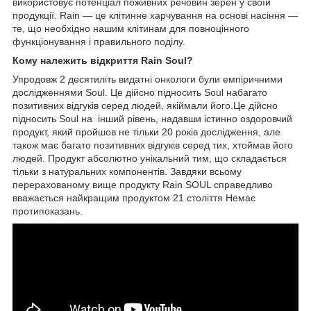
використовує потенціал поживних речовин зерен у своїй
продукції. Rain — це клітинне харчування на основі насіння —
те, що необхідно нашим клітинам для повноцінного
функціонування і правильного поділу.
Кому належить відкриття Rain Soul?
Упродовж 2 десятиліть видатні онкологи були емпіричними
дослідженнями Soul. Це дійсно підносить Soul набагато
позитивних відгуків серед людей, якіймали його.Це дійсно
підносить Soul на інший рівень, надавши істинно оздоровчий
продукт, який пройшов не тільки 20 років дослідження, але
також має багато позитивних відгуків серед тих, хтоймав його
людей. Продукт абсолютно унікальний тим, що складається
тільки з натуральних компонентів. Завдяки всьому
перерахованому вище продукту Rain SOUL справедливо
вважається найкращим продуктом 21 століття Немає
протипоказань.