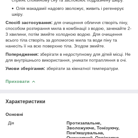
Олія макадамії надовго зволожує, живить і регенерує
шкіру.
Спосіб застосування:
для очищення обличчя створіть піну,
способом розтирання мила в комбінації з водою, зачекайте 2-
3 хвилини, потім змийте холодною водою. Для очищення
всього тіла створіть за допомогою мила та води піну та
нанесіть її на всю поверхню тіла. Згодом змийте.
Попередження:
зберігати в недоступному для дітей місці. Не
для внутрішнього використання, уникати потрапляння в очі.
Умови зберігання:
зберігати за кімнатної температури.
Приховати
Характеристики
Основні
Дія
Протизапальне,
Зволожуюче, Тонізуючу,
Пом'якшувальна,
Очищаючий, Освіжаюче,