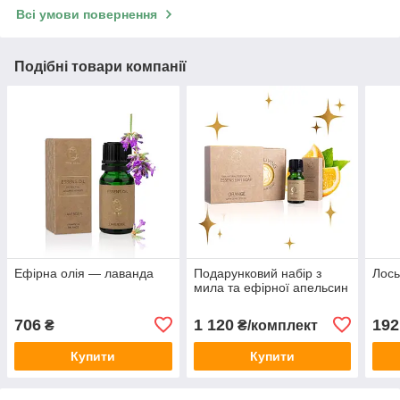
Всі умови повернення
Подібні товари компанії
Ефірна олія — лаванда
Подарунковий набір з
Лось
мила та ефірної апельсин
706
1 120
192
₴
₴/комплект
Купити
Купити