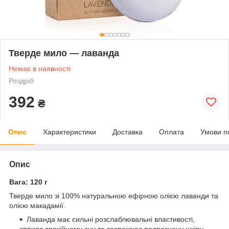
Тверде мило — лаванда
Немає в наявності
Роздріб
392
₴
Опис
Характеристики
Доставка
Оплата
Умови п
Опис
Вага: 120 г
Тверде мило зі 100% натуральною ефірною олією лаванди та
олією макадамії.
Лаванда має сильні розслаблювальні властивості,
сприяє спокійному сну та заспокоює подразнену шкіру.