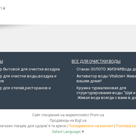
1 ₴
РЫ
ВСЕ ДЛЯ ОЧИСТКИ ВОДЫ
р бытовой для очистки воздуха
Стакан ЗОЛОТО ЖИЗНИ!Вода до
р для очистки воды,воздуха и
Активатор воды Vitalizer+ Жив
ов
вашем доме!!
р для отелей,ресторанов и
Кружка турмалиновая для
структурирования воды "Шуй и
.Живая вода всегда с вами в до
Сайт створений на маркетплейсі
Prom.ua
Продавець на Bigl.ua
Green House - магазин товарів для здоров'я та краси |
Поскаржитися на контент
|
Політика к
Select Language
▼