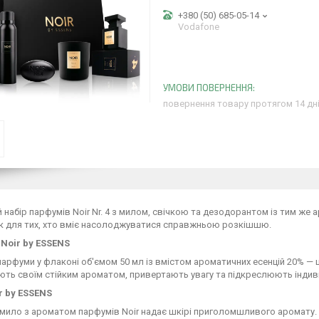
+380 (50) 685-05-14
Vodafone
повернення товару протягом 14 дн
 набір парфумів Noir Nr. 4 з милом, свічкою та дезодорантом із тим же
к для тих, хто вміє насолоджуватися справжньою розкішшю.
Noir by ESSENS
парфуми у флаконі об'ємом 50 мл із вмістом ароматичних есенцій 20% — 
ть своїм стійким ароматом, привертають увагу та підкреслюють індивід
r by ESSENS
мило з ароматом парфумів Noir надає шкірі приголомшливого аромату. В