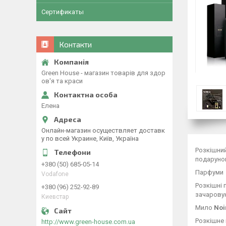
Сертификаты
Контакти
Green House - магазин товарів для здор
ов'я та краси
Елена
Онлайн-магазин осуществляет доставк
у по всей Украине, Київ, Україна
Розкішний
подаруно
+380 (50) 685-05-14
Парфуми
Vodafone
Розкішні 
+380 (96) 252-92-89
зачаровую
Киевстар
Мило
Noi
Розкішне 
http://www.green-house.com.ua