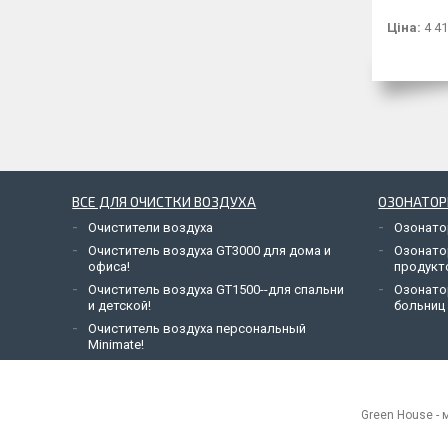
Ціна:
4 41
ВСЕ ДЛЯ ОЧИСТКИ ВОЗДУХА
ОЗОНАТО
Очистители воздуха
Озонато
Очиститель воздуха GT3000 для дома и
Озонато
офиса!
продукт
Очиститель воздуха GT1500--для спальни
Озонато
и детской!
больниц
Очиститель воздуха персональный
Minimate!