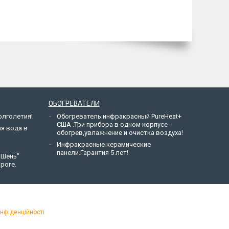
ОБОГРЕВАТЕЛИ
лголетия!
Обогреватель инфракрасный PureHeat+
США .Три прибора в одном корпусе -
ая вода в
обогрев,увлажнение и очистка воздуха!
Инфракрасные керамические
панели.Гарантия 5 лет!
 Шень"
роге.
онфіденційності