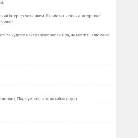
м.
кий інтер'єр затишним. Він містить тільки натуральні
горіння.
і та чудово нейтралізує запах тіла, не містить алюмінію,
одорант, Парфумована вода (мініатюра)