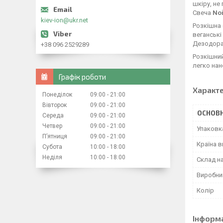
шкіру, н
Свеча
No
kiev-ion@ukr.net
Розкішна 
веганські
Дезодор
+38 096 2529289
Розкішний
легко нан
Графік роботи
Характ
Понеділок
09:00
21:00
Вівторок
09:00
21:00
ОСНОВН
Середа
09:00
21:00
Четвер
09:00
21:00
Упаковк
Пʼятниця
09:00
21:00
Країна 
Субота
10:00
18:00
Неділя
10:00
18:00
Склад н
Виробни
Колір
Інформ