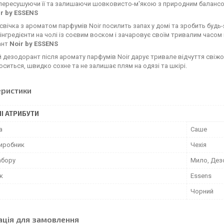
е пересушуючи її та залишаючи шовковисто-м'якою з природним балансо
ir by ESSENS
свічка з ароматом парфумів Noir посилить запах у домі та зробить будь-я
 інгредієнти на чолі із соєвим воском і зачаровує своїм тривалим часом 
ант
Noir by ESSENS
 дезодорант після аромату парфумів Noir дарує тривале відчуття свіжост
оситься, швидко сохне та не залишає плям на одязі та шкірі.
еристики
І АТРИБУТИ
а
Саше
виробник
Чехія
абору
Мило, Дез
к
Essens
Чорний
ація для замовлення