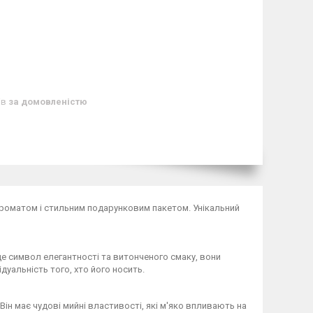
ів
за домовленістю
 ароматом і стильним подарунковим пакетом. Унікальний
це символ елегантності та витонченого смаку, вони
уальність того, хто його носить.
ін має чудові мийні властивості, які м'яко впливають на