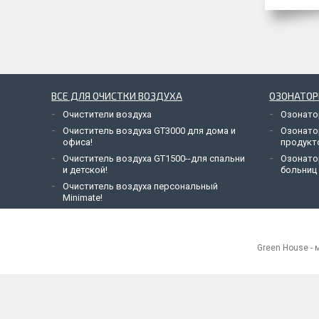
ВСЕ ДЛЯ ОЧИСТКИ ВОЗДУХА
ОЗОНАТО
Очистители воздуха
Озонато
Очиститель воздуха GT3000 для дома и
Озонато
офиса!
продукт
Очиститель воздуха GT1500--для спальни
Озонато
и детской!
больниц
Очиститель воздуха персональный
Minimate!