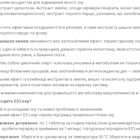
ьним продуктом для підвищення якості сну
стракт целюлози, екстракт хмелю, плоди черемухи генерала, інозит (мі
пропілметилцелюлоза), екстракт чорного перцю, речовина, що запобігає
істить ефективне поєднання п'яти речовин, а саме екстракту шишок хме
чорного перцю та хрому:
т шишок хмелю
звичайного має заспокійливий ефект, сприяє гарному сн
як один із небагатьох природних джерел гормону мелатоніну, який істотн
щення його рівня, є бажання спати.
яє собою циклічний спирт і ключова речовина в метаболізмі не тільки в 
низці біохімічних процесів, має заспокійливу й антиоксидантну дію — зах
ний ефект із комбінації екстрактів із хмелю, вишні та інозитолу, підтр
 ферментів, але й позитивно впливає на нервову систему
ажливим компонентом для правильного метаболізму макроелементів в о
ходить ES'Leep?
 із розладами сну та наявні проблеми із засинанням.
ний ефект ES'Leep сприяє підтримці правильної гігієни сну.
доване дозування:
по 1 таблетці за годину перед сном (рекомендується
, зробити перерву в прийманні на 1 місяць). Натуральні інгредієнти ES'L
берігання:
Зберігати в сухому місці за температури 30 °C Зберігати в нед