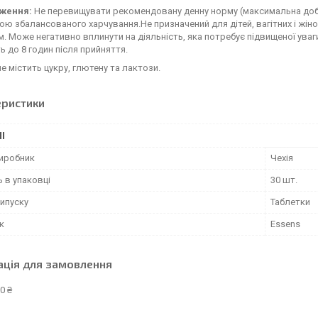
ження:
Не перевищувати рекомендовану денну норму (максимальна добо
ною збалансованого харчування.Не призначений для дітей, вагітних і жін
. Може негативно вплинути на діяльність, яка потребує підвищеної уваг
ь до 8 годин після прийняття.
е містить цукру, глютену та лактози.
еристики
І
виробник
Чехія
ь в упаковці
30 шт.
ипуску
Таблетки
к
Essens
ація для замовлення
0 ₴