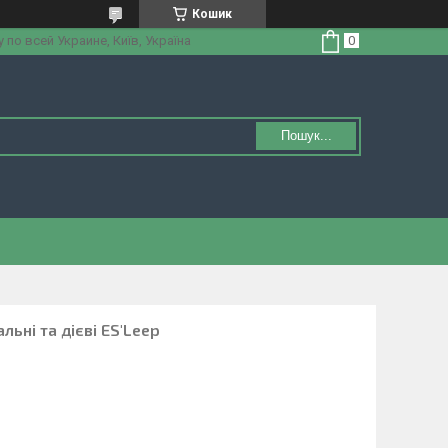
Кошик
по всей Украине, Київ, Україна
Пошук...
льні та дієві ES'Leep