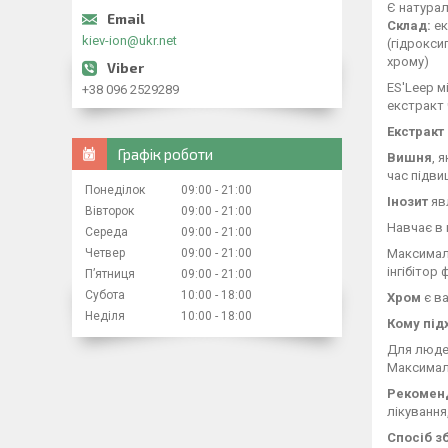
Є натурал
Склад:
ек
kiev-ion@ukr.net
(гідрокси
хрому)
ES'Leep м
+38 096 2529289
екстракт 
Екстрак
Графік роботи
Вишня
, 
час підви
Понеділок
09:00
21:00
Інозит
явл
Вівторок
09:00
21:00
Навчає в 
Середа
09:00
21:00
Максималь
Четвер
09:00
21:00
інгібітор
Пʼятниця
09:00
21:00
Субота
10:00
18:00
Хром
є в
Неділя
10:00
18:00
Кому під
Для людей
Максималь
Рекомен
лікування
Спосіб з