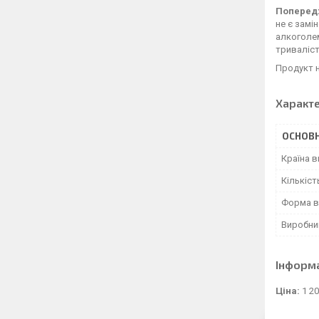
Поперед
не є замі
алкоголем
триваліст
Продукт н
Характ
ОСНОВН
Країна 
Кількіст
Форма в
Виробни
Інформ
Ціна:
1 20