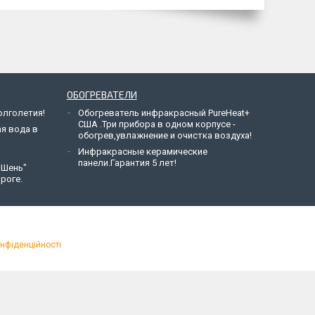
ОБОГРЕВАТЕЛИ
лголетия!
Обогреватель инфракрасный PureHeat+
США .Три прибора в одном корпусе -
ая вода в
обогрев,увлажнение и очистка воздуха!
Инфракрасные керамические
панели.Гарантия 5 лет!
 Шень"
роге.
онфіденційності