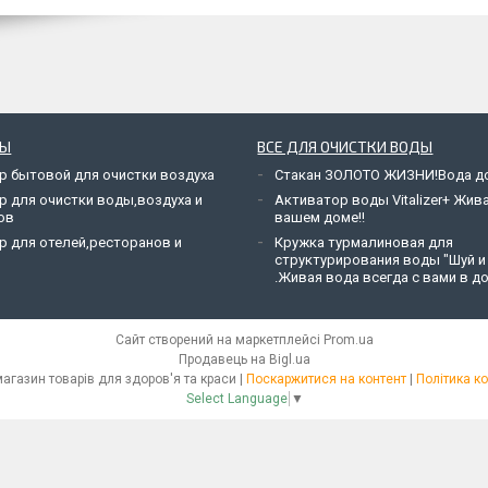
РЫ
ВСЕ ДЛЯ ОЧИСТКИ ВОДЫ
р бытовой для очистки воздуха
Стакан ЗОЛОТО ЖИЗНИ!Вода до
р для очистки воды,воздуха и
Активатор воды Vitalizer+ Жив
ов
вашем доме!!
р для отелей,ресторанов и
Кружка турмалиновая для
структурирования воды "Шуй и
.Живая вода всегда с вами в до
Сайт створений на маркетплейсі
Prom.ua
Продавець на Bigl.ua
Green House - магазин товарів для здоров'я та краси |
Поскаржитися на контент
|
Політика к
Select Language
▼