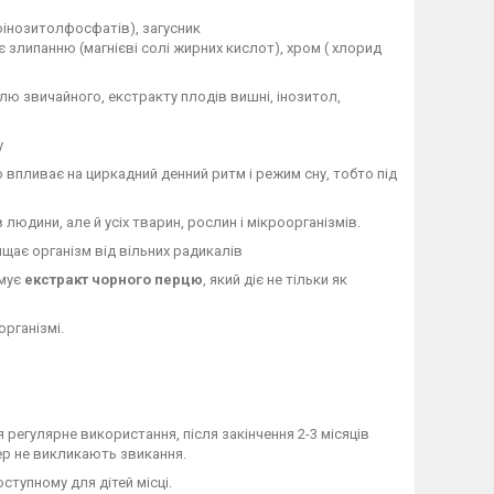
оінозитолфосфатів), загусник
 злипанню (магнієві солі жирних кислот), хром ( хлорид
лю звичайного, екстракту плодів вишні, інозитол,
у
о впливає на циркадний денний ритм і режим сну, тобто під
людини, але й усіх тварин, рослин і мікроорганізмів.
ищає організм від вільних радикалів
имує
екстракт чорного перцю
, який діє не тільки як
рганізмі.
 регулярне використання, після закінчення 2-3 місяців
eep не викликають звикання.
оступному для дітей місці.