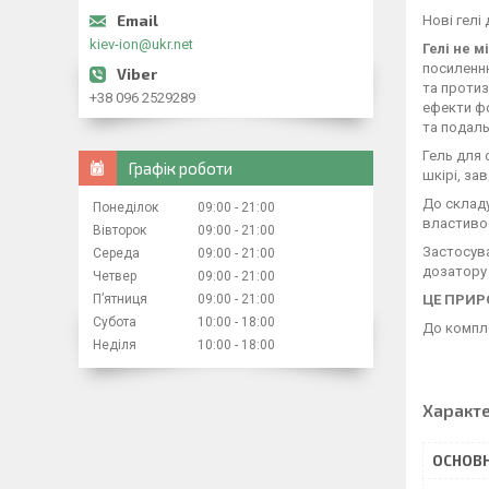
Нові гелі
kiev-ion@ukr.net
Гелі не м
посиленню
та протиз
+38 096 2529289
ефекти фо
та подаль
Гель для 
Графік роботи
шкірі, за
До складу
Понеділок
09:00
21:00
властивос
Вівторок
09:00
21:00
Застосува
Середа
09:00
21:00
дозатору 
Четвер
09:00
21:00
ЦЕ ПРИР
Пʼятниця
09:00
21:00
Субота
10:00
18:00
До компле
Неділя
10:00
18:00
Характ
ОСНОВН