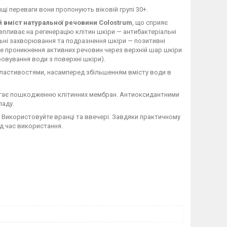
вищі переваги вони пропонують віковій групі 30+.
 вміст натуральної речовини Colostrum
, що сприяє
впливає на регенерацію клітин шкіри — антибактеріальні
ьні захворювання та подразнення шкіри — позитивні
гше проникнення активних речовин через верхній шар шкіри
овування води з поверхні шкіри).
 властивостями, насамперед збільшенням вмісту води в
обігає пошкодженню клітинних мембран. Антиоксидантними
ладу.
у. Використовуйте вранці та ввечері. Завдяки практичному
ід час використання.