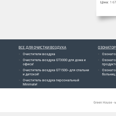
Ціна:
1 67
ВСЕ ДЛЯ ОЧИСТКИ ВОЗДУХА
ОЗОНАТО
Очистители воздуха
Озонато
Очиститель воздуха GT3000 для дома и
Озонато
офиса!
продукт
Очиститель воздуха GT1500--для спальни
Озонато
и детской!
больниц
Очиститель воздуха персональный
Minimate!