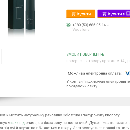
Купити
Купити з
+380 (50) 685-05-14
Vodafone
повернення товару протягом 14 дн
У компанії підключені електронні п
покидаючи сайту.
повік містить натуральну речовину Colostrum і гіалуронову кислоту.
ншує м
ішки під
очима, освіжає зону навколо очей. Дуже ніжна консистенц
я під очі й акуратно вбивається в шкіру. Застосовується вранці та ввече