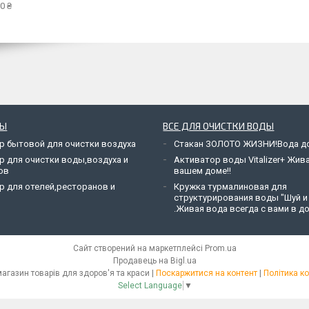
0 ₴
РЫ
ВСЕ ДЛЯ ОЧИСТКИ ВОДЫ
р бытовой для очистки воздуха
Стакан ЗОЛОТО ЖИЗНИ!Вода до
р для очистки воды,воздуха и
Активатор воды Vitalizer+ Жив
ов
вашем доме!!
р для отелей,ресторанов и
Кружка турмалиновая для
структурирования воды "Шуй и
.Живая вода всегда с вами в до
Сайт створений на маркетплейсі
Prom.ua
Продавець на Bigl.ua
Green House - магазин товарів для здоров'я та краси |
Поскаржитися на контент
|
Політика к
Select Language
▼