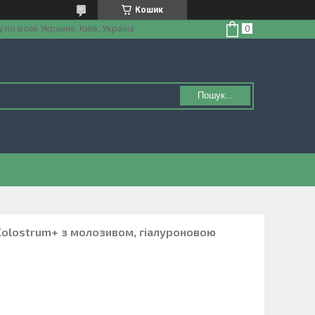
Кошик
по всей Украине, Київ, Україна
Пошук...
 Colostrum+ з молозивом, гіалуроновою