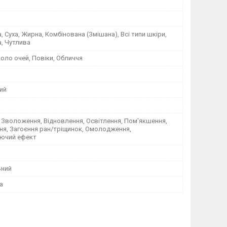
 Суха, Жирна, Комбінована (Змішана), Всі типи шкіри,
, Чутлива
оло очей, Повіки, Обличчя
ий
 Зволоження, Відновлення, Освітлення, Пом'якшення,
ня, Загоєння ран/тріщинок, Омолодження,
ючий ефект
ьний
а