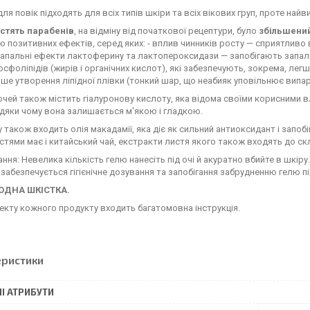
 для повік підходять для всіх типів шкіри та всіх вікових груп, проте най
істять парабенів
, на відміну від початкової рецептури, було
збільшений
 позитивних ефектів, серед яких: - вплив чинників росту — сприятливо 
апальні ефекти лактоферину та лактопероксидази — запобігають запал
сфоліпідів (жирів і органічних кислот), які забезпечують, зокрема, ле
ше утворення ліпідної плівки (тонкий шар, що неабияк уповільнює випар
очей також містить гіалуронову кислоту, яка відома своїми корисними
вдяки чому вона залишається м'якою і гладкою.
 також входить олія макадамії, яка діє як сильний антиоксидант і зап
тями має і китайський чай, екстракти листя якого також входять до ск
ння: Невелика кількість гелю нанесіть під очі й акуратно вбийте в шкір
забезпечується гігієнічне дозування та запобігання забрудненню гелю п
ОДНА ШКІСТКА.
кту кожного продукту входить багатомовна інструкція.
еристики
І АТРИБУТИ