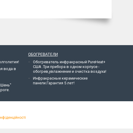
ОБОГРЕВАТЕЛИ
лголетия!
Обогреватель инфракрасный PureHeat+
США .Три прибора в одном корпусе -
ая вода в
обогрев,увлажнение и очистка воздуха!
Инфракрасные керамические
панели.Гарантия 5 лет!
 Шень"
роге.
онфіденційності