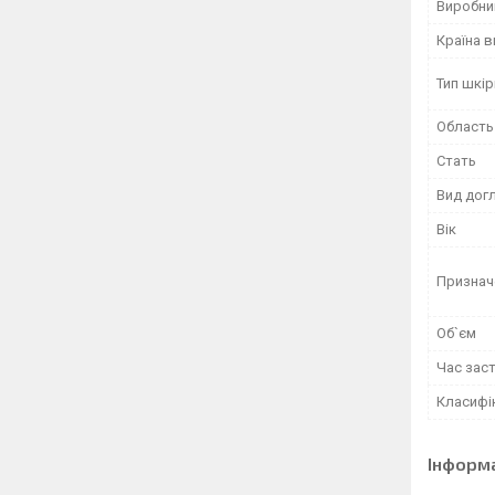
Виробни
Країна 
Тип шкір
Область
Стать
Вид дог
Вік
Признач
Об`єм
Час зас
Класифі
Інформ