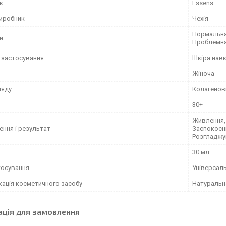
к
Essens
виробник
Чехія
Нормальна,
и
Проблемна
 застосування
Шкіра навк
Жіноча
ляду
Колагенов
30+
Живлення,
ення і результат
Заспокоєн
Розгладжу
30 мл
тосування
Універсал
кація косметичного засобу
Натуральн
ація для замовлення