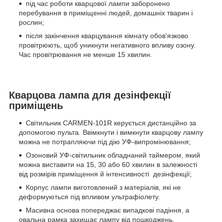
під час роботи кварцової лампи заборонено
перебування в приміщенні людей, домашніх тварин і
рослин;
після закінчення кварцування кімнату обов'язково
провітрюють, щоб уникнути негативного впливу озону.
Час провітрювання не менше 15 хвилин.
Кварцова лампа для дезінфекції
приміщень
Світильник CARMEN-101R керується дистанційно за
допомогою пульта. Ввімкнути і вимкнути кварцову лампу
можна не потрапляючи під дію УФ-випромінювання;
Озоновий УФ-світильник обладнаний таймером, який
можна виставити на 15, 30 або 60 хвилин в залежності
від розмірів приміщення й інтенсивності дезінфекції;
Корпус лампи виготовлений з матеріалів, які не
деформуються під впливом ультрафіолету.
Масивна основа попереджає випадкові падіння, а
овальна рамка захищає лампу від пошкоджень.