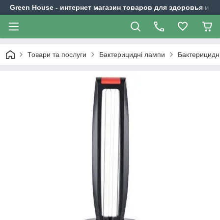
Green House - интернет магазин товаров для здоровья и к
Товари та послуги
Бактерицидні лампи
Бактерицидні