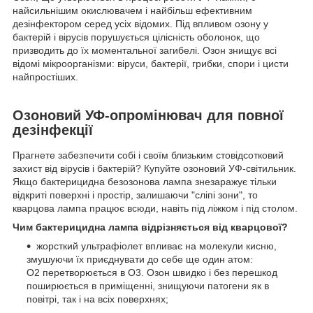
найсильнішим окислювачем і найбільш ефективним
дезінфектором серед усіх відомих. Під впливом озону у
бактерій і вірусів порушується цілісність оболонок, що
призводить до їх моментальної загибелі. Озон знищує всі
відомі мікроорганізми: віруси, бактерії, грибки, спори і цисти
найпростіших.
Озоновий УФ-опромінювач для повної
дезінфекції
Прагнете забезпечити собі і своїм близьким стовідсотковий
захист від вірусів і бактерій? Купуйте озоновий УФ-світильник.
Якщо бактерицидна безозонова лампа знезаражує тільки
відкриті поверхні і простір, залишаючи "сліпі зони", то
кварцова лампа працює всюди, навіть під ліжком і під столом.
Чим бактерицидна лампа відрізняється від кварцової?
жорсткий ультрафіолет впливає на молекули кисню,
змушуючи їх приєднувати до себе ще один атом:
О
2
перетворюється в О
3
. Озон швидко і без перешкод
поширюється в приміщенні, знищуючи патогени як в
повітрі, так і на всіх поверхнях;