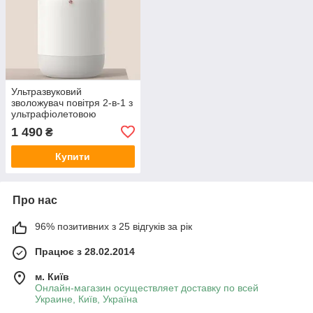
Ультразвуковий
зволожувач повітря 2-в-1 з
ультрафіолетовою
бактерицидною уф
1 490
₴
лампою Alto-101 білий. До
8 год роботи від
Купити
акумулятора
Про нас
96% позитивних з 25 відгуків за рік
Працює з 28.02.2014
м. Київ
Онлайн-магазин осуществляет доставку по всей
Украине, Київ, Україна