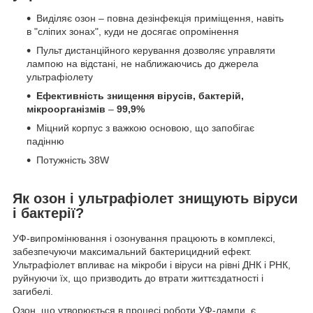
Виділяє озон – повна дезінфекція приміщення, навіть
в "сліпих зонах", куди не досягає опромінення
Пульт дистанційного керування дозволяє управляти
лампою на відстані, не наближаючись до джерела
ультрафіолету
Ефективність знищення вірусів, бактерій,
мікроорганізмів
–
99,9%
Міцний корпус з важкою основою, що запобігає
падінню
Потужність 38W
Як озон і ультрафіолет знищують віруси
і бактерії?
УФ-випромінювання і озонування працюють в комплексі,
забезпечуючи максимальний бактерицидний ефект.
Ультрафіолет впливає на мікроби і віруси на рівні ДНК і РНК,
руйнуючи їх, що призводить до втрати життєздатності і
загибелі.
Озон, що утворюється в процесі роботи УФ-лампи, є