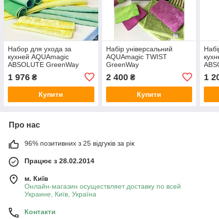
Набор для ухода за
Набір універсальний
Набі
кухней AQUAmagic
AQUAmagic TWIST
кух
ABSOLUTE GreenWay
GreenWay
ABS
1 976
2 400
1 2
₴
₴
Купити
Купити
Про нас
96% позитивних з 25 відгуків за рік
Працює з 28.02.2014
м. Київ
Онлайн-магазин осуществляет доставку по всей
Украине, Київ, Україна
Контакти