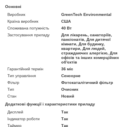
Основні
Виробник
GreenTech Environmental
Країна виробник
США
Споживана потужність
40 Вт
Застосування приладу
Для лікарень, санаторіїв,
пансіонатів, Для дитячої
кімнати, Для будинку,
квартири, Для людей,
страждаючих алергією, Для
офісів та інших комерційних
об'єктів
Гарантійний термін
36 міс
Тип управління
Сенсорне
Фільтр
Фотокаталітичний фільтр
Тип
Очисник
Стан
Новий
Додаткові функції і характеристики приладу
Дисплей
Так
Індикатор роботи
Так
Таймер
Так