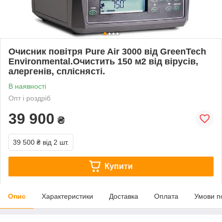
Очисник повітря Pure Air 3000 від GreenTech
Environmental.Очистить 150 м2 від вірусів,
алергенів, спліснясті.
В наявності
Опт і роздріб
39 900
₴
39 500 ₴
від 2 шт.
Купити
Опис
Характеристики
Доставка
Оплата
Умови п