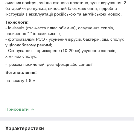
очисник повітря, змінна озонова пластина,пульт керування, 2
батарейки до пульта, виносний блок живлення, підробна
інструкція з експлуатації російською та англійською мовою.
Технології:
- іонізація (гольчаста плюс об'ємна), осадження схилів,
насичення "-" іонами кисню;
- фотокаталізм PCO - усунення вірусів, бактерій, хім. сполук
у цілодобовому режимі;
- Озонування: - прискорене (10-20 хв) усунення запахів,
хімічних сполук;
- режим посилений дезінфекції або санації.
Встановлення:
на висоту 1.8 м
Приховати
Характеристики