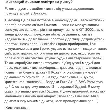
найкращий очисник повітря на ринку?
Рекомендуємо ознайомитися з відгуками задоволених
покупців із сайту Амазон:
1
.ladybug
Це певна потреба в кожному домі... весь житловий
простір пахтиме свіжим і чистим... воно не маскує запахи...
воно усуває запахи... рівні за продуктивністю GT 3000... але
менш дорогою... прекрасне обслуговування клієнтів і
надійність. він довговічний і простий у догляді. дотримуйтесь
простих і незахоплених вказівок щодо прибирання, і він
слугуватиме вам довгі роки. усуває всі запахи, і якщо ви маєте
свійських тварин, ніхто ніколи не дізнається, якщо вони не
побачили їх абсолютно. усуває будь-який тваринний запах!!
Також спробуйте використовувати під'єднувані модулі для
невеликих закритих приміщень... дивовижно для власників
човнів... ви будете вражені!! Кожен, хто заходить у човен
домашнього офісу тощо, Завжди говоритиме: «Вух ти,
крихітко, фантастика!»... Завдяки Pure Air
2.SHC
Розмістив
цей блок на другому поверсі 3-поверхової будівлі. Я можу
сказати різницю для всієї будівлі. Я дуже вражений, наскільки
маленький і досить цей апарат і який вплив він має. Ми з
дочкам знову можемо дихати, коли прокидаємося вранці
Комплектація