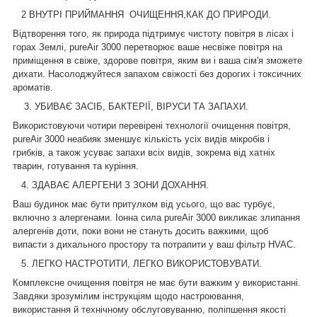
2
ВНУТРІ ПРИЙМАННЯ ОЧИЩЕННЯ,КАК ДО ПРИРОДИ.
Відтворення того, як природа підтримує чистоту повітря в лісах і
горах Землі, pureAir 3000 перетворює ваше несвіже повітря на
приміщення в свіже, здорове повітря, яким ви і ваша сім'я зможете
дихати. Насолоджуйтеся запахом свіжості без дорогих і токсичних
ароматів.
3. УБИВАЄ ЗАСІБ, БАКТЕРІЇ, ВІРУСИ ТА ЗАПАХИ.
Використовуючи чотири перевірені технології очищення повітря,
pureAir 3000 неабияк зменшує кількість усіх видів мікробів і
грибків, а також усуває запахи всіх видів, зокрема від хатніх
тварин, готування та куріння.
4.
ЗДАВАЄ АЛЕРГЕНИ З ЗОНИ ДОХАННЯ.
Ваш будинок має бути притулком від усього, що вас турбує,
включно з алергенами. Іонна сила pureAir 3000 викликає злипання
алергенів доти, поки вони не стануть досить важкими, щоб
випасти з дихального простору та потрапити у ваш фільтр HVAC.
5.
ЛЕГКО НАСТРОТИТИ, ЛЕГКО ВИКОРИСТОВУВАТИ.
Комплексне очищення повітря не має бути важким у використанні.
Завдяки зрозумілим інструкціям щодо настроювання,
використання й технічному обслуговуванню, поліпшення якості