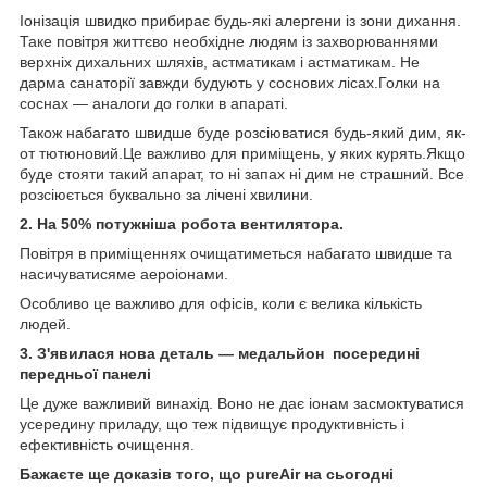
Іонізація швидко прибирає будь-які алергени із зони дихання.
Таке повітря життєво необхідне людям із захворюваннями
верхніх дихальних шляхів, астматикам і астматикам. Не
дарма санаторії завжди будують у соснових лісах.Голки на
соснах — аналоги до голки в апараті.
Також набагато швидше буде розсіюватися будь-який дим, як-
от тютюновий.Це важливо для приміщень, у яких курять.Якщо
буде стояти такий апарат, то ні запах ні дим не страшний. Все
розсіюється буквально за лічені хвилини.
2. На 50% потужніша робота вентилятора.
Повітря в приміщеннях очищатиметься набагато швидше та
насичуватисяме аероіонами.
Особливо це важливо для офісів, коли є велика кількість
людей.
3. З'явилася нова деталь — медальйон посередині
передньої панелі
Це дуже важливий винахід. Воно не дає іонам засмоктуватися
усередину приладу, що теж підвищує продуктивність і
ефективність очищення.
Бажаєте ще доказів того, що pureAir на сьогодні