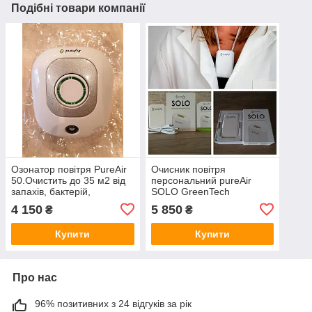
Подібні товари компанії
Озонатор повітря PureAir
Очисник повітря
50.Очистить до 35 м2 від
персональний pureAir
запахів, бактерій,
SOLO GreenTech
сплісняви.Вихід озону 50
Environmental
4 150
5 850
₴
₴
мг на годину.
Купити
Купити
Про нас
96% позитивних з 24 відгуків за рік