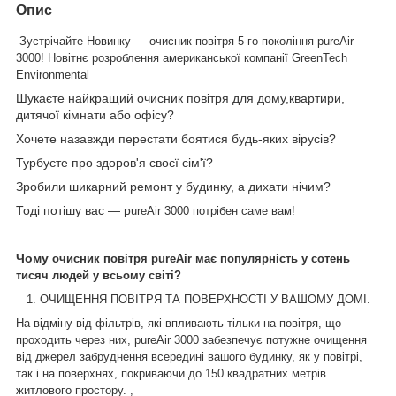
Опис
Зустрічайте Новинку — очисник повітря 5-го покоління pureAir
3000! Новітнє розроблення американської компанії GreenTech
Environmental
Шукаєте найкращий очисник повітря для дому,квартири,
дитячої кімнати або офісу?
Хочете назавжди перестати боятися будь-яких вірусів?
Турбуєте про здоров'я своєї сім'ї?
Зробили шикарний ремонт у будинку, а дихати нічим?
Тоді потішу вас — p
ureAir 3000 потрібен саме вам!
Чому
очисник повітря pureAir має популярність у сотень
тисяч людей у всьому світі?
1.
ОЧИЩЕННЯ ПОВІТРЯ ТА ПОВЕРХНОСТІ У ВАШОМУ ДОМІ.
На відміну від фільтрів, які впливають тільки на повітря, що
проходить через них, pureAir 3000 забезпечує потужне очищення
від джерел забруднення всередині вашого будинку, як у повітрі,
так і на поверхнях, покриваючи до 150 квадратних метрів
житлового простору. ,