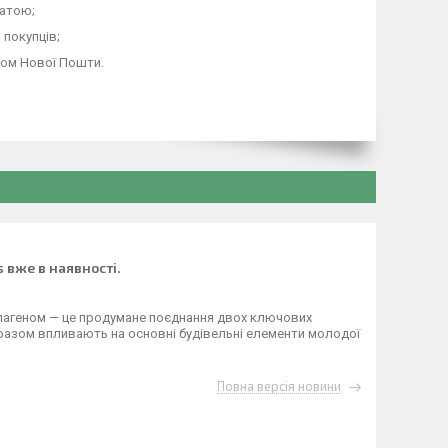
латою;
покупців;
ром Нової Пошти.
 вже в наявностi.
лагеном — це продумане поєднання двох ключових
і разом впливають на основні будівельні елементи молодої
Повна версія новини