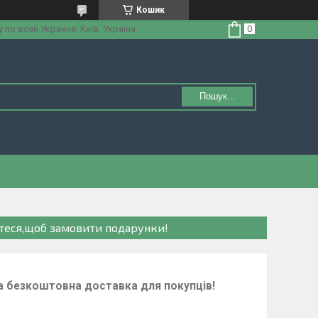
Кошик
по всей Украине, Київ, Україна
Пошук...
теся,щоб замовити подарунки!
ва безкоштовна доставка для покупців!