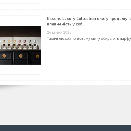
Essens Luxury Collection вже у продажу! 
впевненість у собі.
26 квітня 2026
Тисячі людей по всьому світу обирають парфуми