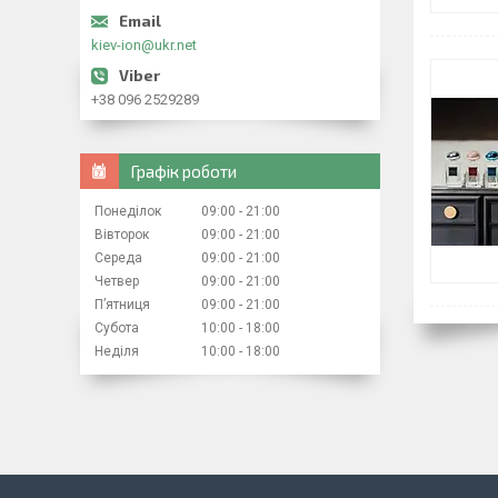
kiev-ion@ukr.net
+38 096 2529289
Графік роботи
Понеділок
09:00
21:00
Вівторок
09:00
21:00
Середа
09:00
21:00
Четвер
09:00
21:00
Пʼятниця
09:00
21:00
Субота
10:00
18:00
Неділя
10:00
18:00