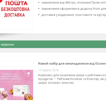
замовлення від 400 грн, оплачене Пром-оп
замовлення оформлене в додатку Prom для 
доставка у відділення, поштомати та кур’є
і новини
Новий набiр для омолодження вiд Essens
13 травня 2026
Комплекс для оновлення шкіри з риб’ячим ко
продуктів — Риб’ячий Колаген та Еластир, як
шкіри: колаген і еластин.