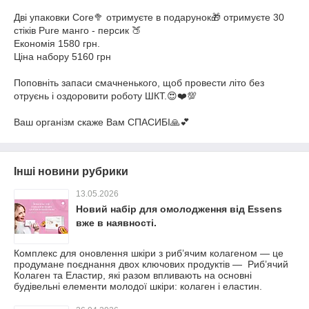
Дві упаковки Core🥦 отримуєте в подарунок🎁 отримуєте 30
стіків Pure манго - персик 🍑
Економія
1580
грн.
Ціна набору
5160
грн
Поповніть запаси смачненького, щоб провести літо без
отруєнь і оздоровити роботу ШКТ.😍❤️💯
Ваш організм скаже Вам СПАСИБІ🙏💕
Інші новини рубрики
13.05.2026
Новий набiр для омолодження вiд Essens
вже в наявностi.
Комплекс для оновлення шкіри з риб’ячим колагеном — це
продумане поєднання двох ключових продуктів — Риб’ячий
Колаген та Еластир, які разом впливають на основні
будівельні елементи молодої шкіри: колаген і еластин.