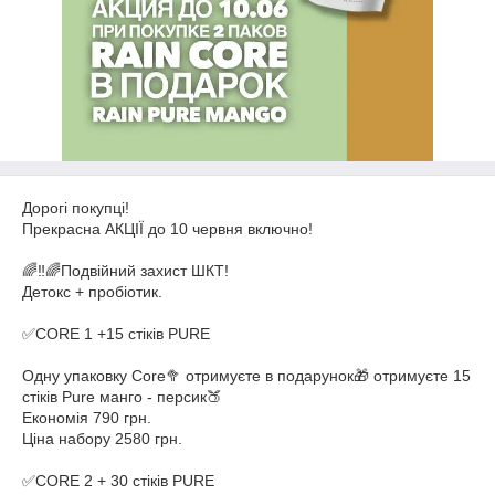
Дорогі покупці!
Прекрасна АКЦІЇ до 10 червня включно!
🌈‼️🌈Подвійний захист ШКТ!
Детокс + пробіотик.
✅CORE 1 +15 стіків PURE
Одну упаковку Core🥦 отримуєте в подарунок🎁 отримуєте 15
стіків Pure манго - персик🍑
Економія 790 грн.
Ціна набору
2580
грн.
✅CORE 2 + 30 стіків PURE