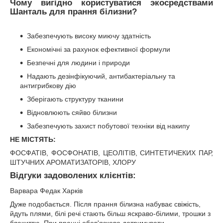
Чому вигідно користуватися экосредствами
Шанталь для прання білизни?
Забезпечують високу миючу здатність
Економічні за рахунок ефективної формули
Безпечні для людини і природи
Надають дезінфікуючий, антибактеріальну та
антигрибкову дію
Зберігають структуру тканини
Відновлюють сяйво білизни
Забезпечують захист побутової техніки від накипу
НЕ МІСТЯТЬ:
ФОСФАТІВ, ФОСФОНАТІВ, ЦЕОЛІТІВ, СИНТЕТИЧЕКИХ ПАР,
ШТУЧНИХ АРОМАТИЗАТОРІВ, ХЛОРУ
Відгуки задоволених клієнтів:
Варвара Федак Харків
Дуже подобається. Після прання білизна набуває свіжість,
йдуть плями, білі речі стають більш яскраво-білими, трошки з
блакиттю. При пранні обов'язково дотримувати