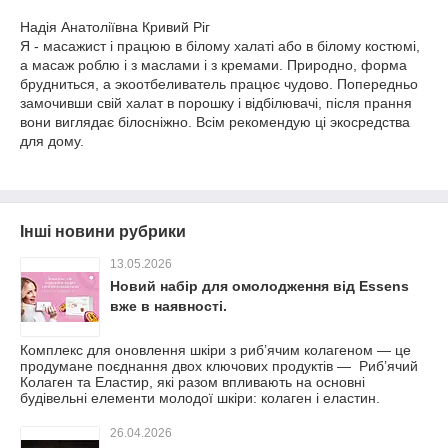
Надія Анатоліївна Кривий Ріг
Я - масажист і працюю в білому халаті або в білому костюмі,
а масаж роблю і з маслами і з кремами. Природно, форма
брудниться, а экоотбеливатель працює чудово. Попередньо
замочивши свій халат в порошку і відбілювачі, після прання
вони виглядає білосніжно. Всім рекомендую ці экосредства
для дому.
Інші новини рубрики
13.05.2026
Новий набiр для омолодження вiд Essens
вже в наявностi.
Комплекс для оновлення шкіри з риб’ячим колагеном — це
продумане поєднання двох ключових продуктів — Риб’ячий
Колаген та Еластир, які разом впливають на основні
будівельні елементи молодої шкіри: колаген і еластин.
26.04.2026