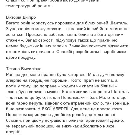
температурний режим.
Вікторія Дніпро
Багато років користуюсь порошком для білих речей Шанталь.
З упевненістю можу сказати – ні на який інший його міняти не
хочеться. Прекрасно вибілює навіть білизна з багаторічним
стажем». Запах свіжості, підкуповує також що практично
немає будь-яких інших запахів. Звичайно хочеться відзначити
економність витрачання. Спасибі розробникам і виробникам
цього продукту.
Тетяна Высилівна
Раніше для мене прання було каторгою. Мала дуже велику
алергію на традиційні порошки. Тобто, праті не могла, а
потім у тому, що попране – ходити чи спати на білизні –
також було великою мукою. Коли з'явились порошки Шанталь
– для мене це було, як для Попелюшки – бал. Мало того що
вони гарно перуть, відновлюють втрачений колір, так вони ще
й не визивають НІЯКОЇ АЛЕРГІЇ. Для мене це просто казка.
Порошком користуюся для білих речей для кольорової
білизни, при цьому яскравість і білизна гарантовані! Дійсно,
універсальний порошок, не викликає абсолютно ніякої
алергії!