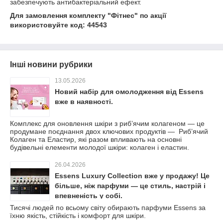
забезпечують антибактеріальний ефект.
Для замовлення комплекту "Фітнес" по акції
використовуйте код: 44543
Інші новини рубрики
13.05.2026
Новий набiр для омолодження вiд Essens
вже в наявностi.
Комплекс для оновлення шкіри з риб’ячим колагеном — це
продумане поєднання двох ключових продуктів — Риб’ячий
Колаген та Еластир, які разом впливають на основні
будівельні елементи молодої шкіри: колаген і еластин.
26.04.2026
Essens Luxury Collection вже у продажу! Це
більше, ніж парфуми — це стиль, настрій і
впевненість у собі.
Тисячі людей по всьому світу обирають парфуми Essens за
їхню якість, стійкість і комфорт для шкіри.