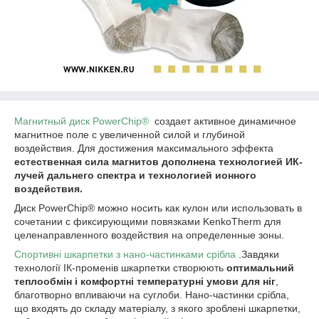
Магнитный диск PowerChip®
создает активное динамичное
магнитное поле с увеличенной силой и глубиной
воздействия. Для достижения максимального эффекта
естественная сила магнитов дополнена технологией ИК-
лучей дальнего спектра и технологией ионного
воздействия.
Диск PowerChip® можно носить как кулон или использовать в
сочетании с фиксирующими повязками KenkoTherm для
целенаправленного воздействия на определенные зоны.
Спортивні шкарпетки з нано-частинками срібла
.Завдяки
технології ІК-променів шкарпетки створюють
оптимальний
теплообмін і комфортні температурні умови для ніг
,
благотворно впливаючи на суглоби. Нано-частинки срібла,
що входять до складу матеріалу, з якого зроблені шкарпетки,