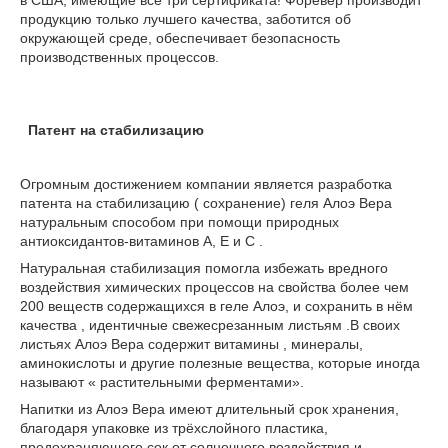
в США, имеющие все три сертификата! Форевер производит
продукцию только лучшего качества, заботится об
окружающей среде, обеспечивает безопасность
производственных процессов.
Патент на стабилизацию
Огромным достижением компании является разработка
патента на стабилизацию ( сохранение) геля Алоэ Вера
натуральным способом при помощи природных
антиоксидантов-витаминов А, Е и С .
Натуральная стабилизация помогла избежать вредного
воздействия химических процессов на свойства более чем
200 веществ содержащихся в геле Алоэ, и сохранить в нём
качества , идентичные свежесрезанным листьям .В своих
листьях Алоэ Вера содержит витамины , минералы,
аминокислоты и другие полезные вещества, которые иногда
называют « растительными ферментами».
Напитки из Алоэ Вера имеют длительный срок хранения,
благодаря упаковке из трёхслойного пластика,
предохраняющего сок от солнечного воздействия и