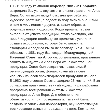
В 1978 году компания
Форевер Ливинг Продактс
возродила былую славу замечательного растения Алоэ
Вера. Сотни тысяч людей открыли для себя это
чудесное растение, с радостью поделились знаниями
о нем с миллионами других, и, таким образом,
родилась новая индустрия. Когда прошла первая
эйфория от успеха продукции, стало очевидно, что
новой индустрии необходимо проложить усилия и
создать ассоциацию, которая бы установила
стандарты и следила бы за их соблюдением. Таким
образом, в 1981 году был создан
Международный
Научный Совет по Алоэ
как организация, призванная
защитить индустрию Алоэ Вера от некачественной
продукции. Совет был создан как независимый
регулирующий орган, финансируемый за счет
членских взносов производителей продукции из Алоэ.
В 1982 году в состав Совета входило 25 компаний. Был
согласован правительственный кодекс, и разработана
программа тестирования чистоты и качества
продукции из Алоэ Вера. Для обеспечения
объективности при проведении испытаний была
создана независимая лаборатория, осуществляющая
тестирование сырья и продукции из него. Компании,