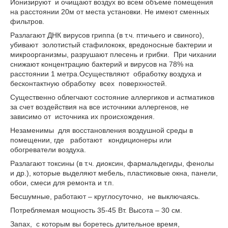
Ионизируют и очищают воздух во всем объеме помещения
на расстоянии 20м от места установки. Не имеют сменных
фильтров.
Разлагают ДНК вирусов гриппа (в т.ч. птичьего и свиного),
убивают золотистый стафилококк, вредоносные бактерии и
микроорганизмы, разрушают плесень и грибки. При чихании
снижают концентрацию бактерий и вирусов на 78% на
расстоянии 1 метра.Осуществляют обработку воздуха и
бесконтактную обработку всех поверхностей.
Существенно облегчают состояние аллергиков и астматиков
за счет воздействия на все источники аллергенов, не
зависимо от источника их происхождения.
Незаменимы для восстановления воздушной среды в
помещении, где работают кондиционеры или
обогреватели воздуха.
Разлагают токсины (в т.ч. диоксин, фармальдегиды, фенолы
и др.), которые выделяют мебель, пластиковые окна, панели,
обои, смеси для ремонта и т.п.
Бесшумные, работают – круглосуточно, не выключаясь.
Потребляемая мощность 35-45 Вт. Высота – 30 см.
Запах, с которым вы боретесь длительное время,