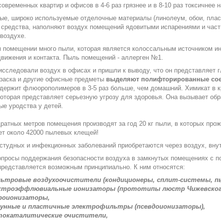
современных квартир и офисов в 4-6 раз грязнее и в 8-10 раз токсичнее 
ые, широко используемые отделочные материалы (линолеум, обои, пласт
средства, наполняют воздух помещений ядовитыми испарениями и части
воздухе.
 помещении много пыли, которая является колоссальным источником ин
вижения и контакта. Пыль помещений - аллерген №1.
исследовали воздух в офисах и пришли к выводу, что он представляет 
краска и другие офисные предметы
выделяют полифторированные со
одержит флюорополимеров в 3-5 раз больше, чем домашний. Химикат в к
которая представляет серьезную угрозу для здоровья. Она вызывает об
е уродства у детей.
дратных метров помещения производят за год 20 кг пыли, в которых про
ет около 42000 пылевых клещей!
студных и инфекционных заболеваний приобретаются через воздух, вну
опросы поддержания безопасности воздуха в замкнутых помещениях с 
представляется возможным принципиально. К ним относятся:
ьтровые воздухоочистители (кондиционеры, сплит-системы, пы
ктроэффлювиальные ионизаторы (прототипы люстр Чижевског
роионизаторы,
унные и пластичные электрофильтры (псевдоионизаторы),
окаталитические очистители,