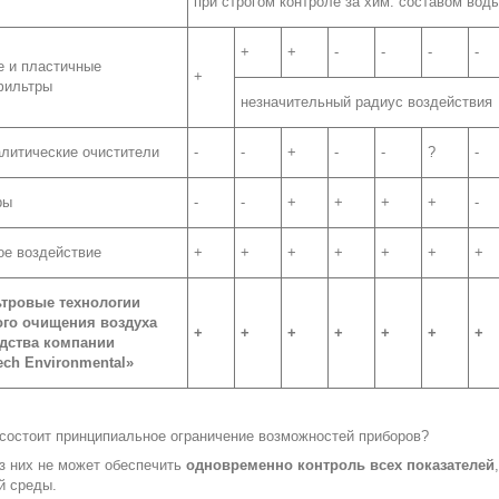
при строгом контроле за хим. составом вод
+
+
-
-
-
-
е и пластичные
+
фильтры
незначительный радиус воздействия
литические очистители
-
-
+
-
-
?
-
ры
-
-
+
+
+
+
-
ое воздействие
+
+
+
+
+
+
+
тровые технологии
го очищения воздуха
+
+
+
+
+
+
+
дства компании
ech
Environmental
»
состоит принципиальное ограничение возможностей приборов?
з них не может обеспечить
одновременно контроль всех показателей
й среды.