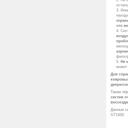
осталь
Ион
находи
огран
что в
Сис
возду
пробл
мелко
аэрои
фильтр
Не 
может 
Для спра
ковровых
депресси
Таким обр
систем о
воссозда
Данные си
GT1500.