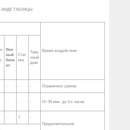
 ВИДЕ ТАБЛИЦЫ:
нн
Ион
Время воздействия
Таба
ный
Стат
чный
о
бала
ика
дым
нс
-
-
-
Ограничено сроком
-
-
-
От 30 мин. до 3-х часов
-
?
-
Продолжительное