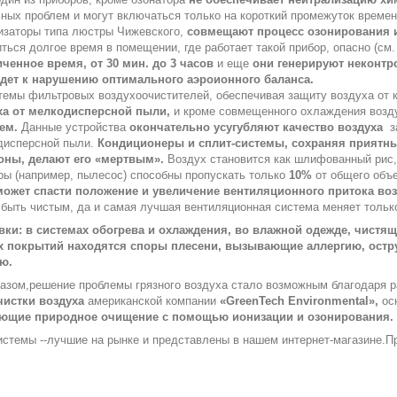
ных проблем и могут включаться только на короткий промежуток времен
изаторы типа люстры Чижевского,
совмещают процесс озонирования 
ться долгое время в помещении, где работает такой прибор, опасно (см.
иченное время, от 30 мин. до 3 часов
и еще
они генерируют неконтр
едет к нарушению оптимального аэроионного баланса.
темы фильтровых воздухоочистителей, обеспечивая защиту воздуха от 
ха от мелкодисперсной пыли,
и кроме совмещенного охлаждения воз
ем.
Данные устройства
окончательно усугубляют качество воздуха
з
дисперсной пыли.
Кондиционеры и сплит-системы, сохраняя приятны
оны, делают его «мертвым».
Воздух становится как шлифованный рис, 
ы (например, пылесос) способны пропускать только
10%
от общего объ
может спасти положение и увеличение вентиляционного притока во
быть чистым, да и самая лучшая вентиляционная система меняет толь
вки: в системах обогрева и охлаждения, во влажной одежде, чистящ
 покрытий находятся споры плесени, вызывающие аллергию, остру
ю.
азом,решение проблемы грязного воздуха стало возможным благодаря р
чистки воздуха
американской компании
«GreenTech Environmental»,
ос
ющие природное очищение с помощью ионизации и озонирования.
стемы --лучшие на рынке и представлены в нашем интернет-магазине.П