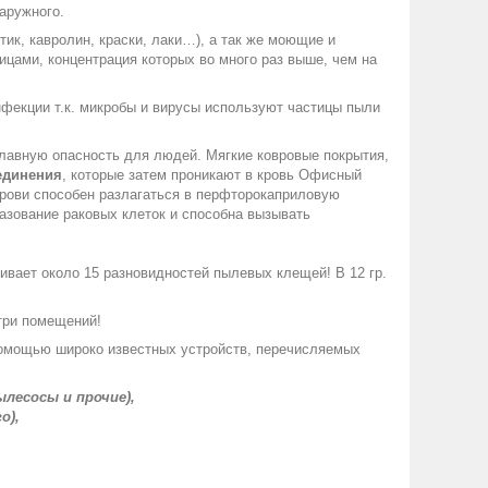
наружного.
ик, кавролин, краски, лаки…), а так же моющие и
цами, концентрация которых во много раз выше, чем на
фекции т.к. микробы и вирусы используют частицы пыли
главную опасность для людей. Мягкие ковровые покрытия,
единения
, которые затем проникают в кровь Офисный
рови способен разлагаться в перфторокаприловую
разование раковых клеток и способна вызывать
живает около 15 разновидностей пылевых клещей! В 12 гр.
три помещений!
помощью широко известных устройств, перечисляемых
лесосы и прочие),
о),