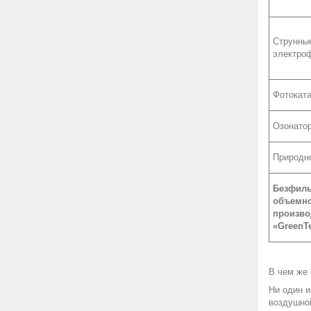
Струнны
электро
Фотоката
Озонато
Природн
Безфиль
объемно
произво
«
GreenT
В чем же 
Ни один и
воздушно