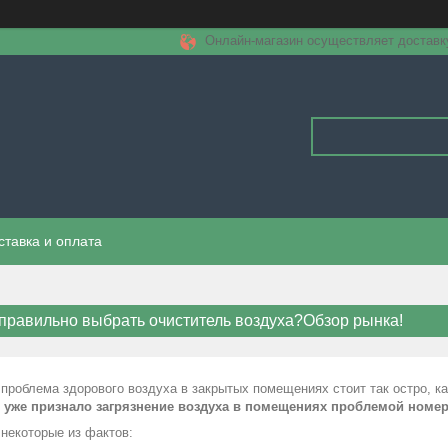
Онлайн-магазин осуществляет доставку 
ставка и оплата
 правильно выбрать очиститель воздуха?Обзор рынка!
роблема здорового воздуха в закрытых помещениях стоит так остро, ка
 уже признало загрязнение воздуха в помещениях проблемой номер
некоторые из фактов: