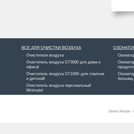
ВСЕ ДЛЯ ОЧИСТКИ ВОЗДУХА
ОЗОНАТО
Очистители воздуха
Озонато
Очиститель воздуха GT3000 для дома и
Озонатор
офиса!
продукт
Очиститель воздуха GT1500--для спальни
Озонатор
и детской!
больниц
Очиститель воздуха персональный
Minimate!