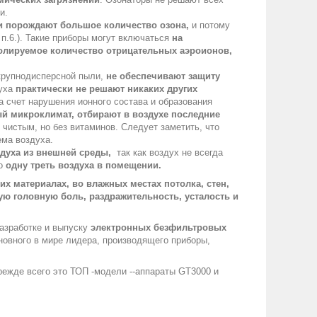
и.
и порождают большое количество озона,
и потому
 п.6.). Такие приборы могут включаться
на
олируемое количество отрицательных аэроионов,
крупнодисперсной пыли,
не обеспечивают защиту
духа
практически не решают никаких других
а счет нарушения ионного состава и образования
й микроклимат, отбирают в воздухе последние
чистым, но без витаминов. Следует заметить, что
ема воздуха.
здуха из внешней среды,
так как воздух не всегда
ко
одну треть воздуха в помещении.
их материалах, во влажных местах потолка, стен,
ю головную боль, раздражительность, усталость и
азработке и выпуску
электронных безфильтровых
новного в мире лидера, производящего приборы,
режде всего это ТОП -модели --аппараты GT3000 и