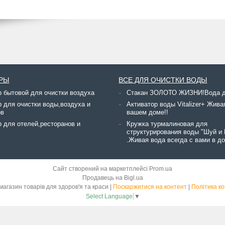
РЫ
ВСЕ ДЛЯ ОЧИСТКИ ВОДЫ
р бытовой для очистки воздуха
Стакан ЗОЛОТО ЖИЗНИ!Вода д
 для очистки воды,воздуха и
Активатор воды Vitalizer+ Жива
ов
вашем доме!!
 для отелей,ресторанов и
Кружка турмалиновая для
структурирования воды "Шуй и
.Живая вода всегда с вами в до
Сайт створений на маркетплейсі
Prom.ua
Продавець на Bigl.ua
Green House - магазин товарів для здоров'я та краси |
Поскаржитися на контент
|
Політика ко
Select Language
▼