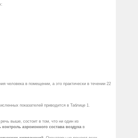
к:
ия человека в помещении, а это практически в течении 22
исленных показателей приводится в Таблице 1.
ечь выше, состоит в том, что ни один из
 контроль аэроионного состава воздуха
в
мических загрязнений
. Озонаторы не решают всех