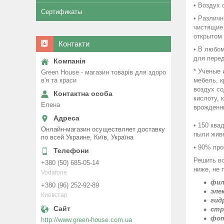
• Воздух 
Сертификаты
• Различн
чистящие 
открытом 
Контакти
• В любом
для перед
* Ученые 
Green House - магазин товарів для здоро
в'я та краси
мебель, 
воздух с
кислоту, 
Елена
врожденны
• 150 ква
Онлайн-магазин осуществляет доставку
пыли жив
по всей Украине, Київ, Україна
• 90% про
Решить в
+380 (50) 685-05-14
ниже, не 
Vodafone
фил
+380 (96) 252-92-89
эле
Киевстар
гид
стр
фот
http://www.green-house.com.ua