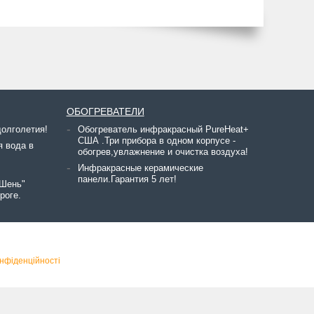
ОБОГРЕВАТЕЛИ
олголетия!
Обогреватель инфракрасный PureHeat+
США .Три прибора в одном корпусе -
я вода в
обогрев,увлажнение и очистка воздуха!
Инфракрасные керамические
панели.Гарантия 5 лет!
 Шень"
роге.
нфіденційності