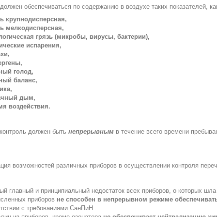
должен обеспечиваться по содержанию в воздухе таких показателей, ка
ь крупнодисперсная,
ь мелкодисперсная,
логическая грязь (микробы, вирусы, бактерии),
ические испарения,
хи,
ергены,
ный голод,
ный баланс,
ика,
ачный дым,
мя воздействия.
 контроль должен быть
непрерывным
в течение всего времени пребыван
ция возможностей различных приборов в осуществлении контроля переч
ый главный и принципиальный недостаток всех приборов, о которых шла р
исленных приборов
не способен в непрерывном режиме обеспечивать
тствии с требованиями СанПиН .
один из приборов, кроме озонатора
не обеспечивает нейтрализацию хи