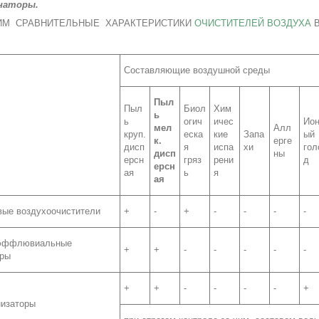
наторы.
ИМ СРАВНИТЕЛЬНЫЕ ХАРАКТЕРИСТИКИ
ОЧИСТИТЕЛЕЙ ВОЗДУХА
В
Составляющие воздушной среды
Пыл
Пыл
Биол
Хим
ь
ь
огич
ичес
Ио
мел
Алл
круп.
еска
кие
Запа
ый
к.
ерге
дисп
я
испа
хи
гол
дисп
ны
ерсн
гряз
рени
д
ерсн
ая
ь
я
ая
вые воздухоочистители
+
-
+
-
-
-
-
эффлювиальные
+
+
-
-
-
-
-
оры
+
+
-
-
-
-
+
низаторы