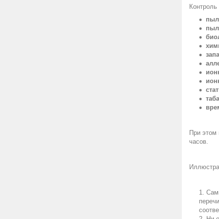
Контроль 
пыл
пыл
био
хим
запа
алл
ион
ион
стат
таб
вре
При этом
часов.
Иллюстра
Сам
переч
соотве
Ни 